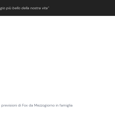
gio più bello della nostra vita”
ShowBiz
News Cinema
News Musica
News Spettacolo
previsioni di Fox da Mezzogiorno in famiglia