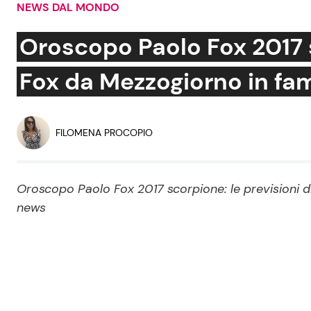
NEWS DAL MONDO
Soap Opera
Oroscopo Paolo Fox 2017 s
Fox da Mezzogiorno in fam
Social News
Benessere
News dal mondo
Casa
FILOMENA PROCOPIO
Moda e Style
Mondo Mamma
Oroscopo Paolo Fox 2017 scorpione: le previsioni di
news
News benessere
Salute
Viaggi e Turismo
Festività