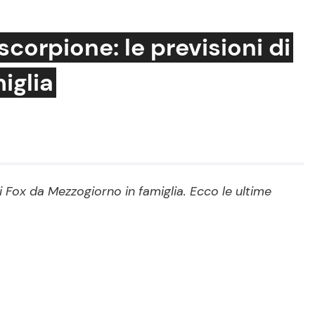
corpione: le previsioni di
iglia
Cucina e Ricette
Consigli di Cucina
Dolci
Le Ricette in TV
 Fox da Mezzogiorno in famiglia. Ecco le ultime
Primi Piatti
Ricette Facili e Veloci
Ricette Feste
Ricette per Bambini