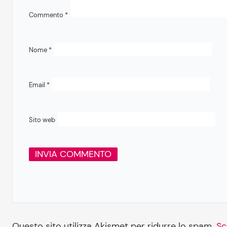
Commento
*
Nome
*
Email
*
Sito web
Questo sito utilizza Akismet per ridurre lo spam.
Sc