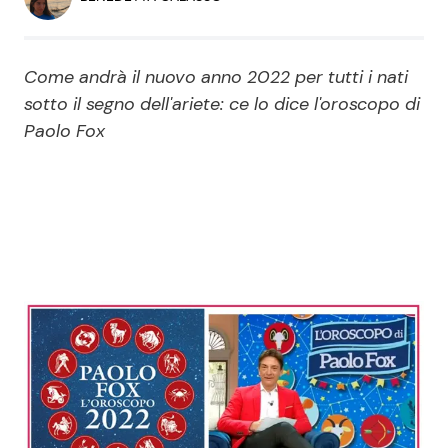
Economia
Fiction e Serie TV
Persone Scomparse
Programmi TV
Come andrà il nuovo anno 2022 per tutti i nati
sotto il segno dell'ariete: ce lo dice l'oroscopo di
Politica
Paolo Fox
Reality e Talent
Soap Opera
ShowBiz
Social News
News Cinema
News dal mondo
News Musica
News Spettacolo