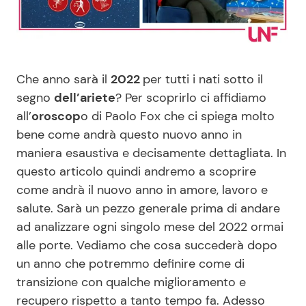
Benessere
Cucina e Ricette
Casa
Consigli di Cucina
Che anno sarà il
2022
per tutti i nati sotto il
Moda e Style
Dolci
segno
dell’ariete
? Per scoprirlo ci affidiamo
all’
oroscop
o di Paolo Fox che ci spiega molto
bene come andrà questo nuovo anno in
Mondo Mamma
Le Ricette in TV
maniera esaustiva e decisamente dettagliata. In
questo articolo quindi andremo a scoprire
News benessere
Primi Piatti
come andrà il nuovo anno in amore, lavoro e
salute. Sarà un pezzo generale prima di andare
Salute
Ricette Facili e Veloci
ad analizzare ogni singolo mese del 2022 ormai
alle porte. Vediamo che cosa succederà dopo
Viaggi e Turismo
Ricette Feste
un anno che potremmo definire come di
transizione con qualche miglioramento e
Festività
Ricette per Bambini
recupero rispetto a tanto tempo fa. Adesso