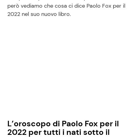
però vediamo che cosa ci dice Paolo Fox per il
2022 nel suo nuovo libro.
Seguici
Info
Chi siamo
Disclaimer e Privacy
Redazione
Contattaci
Pubblicità
L’oroscopo di Paolo Fox per il
Privacy Policy
2022 per tutti i nati sotto il