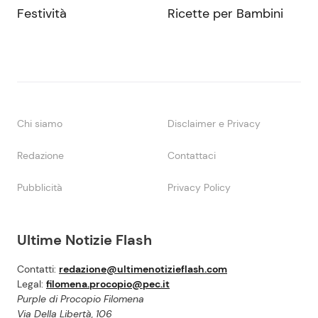
Festività
Ricette per Bambini
Chi siamo
Disclaimer e Privacy
Redazione
Contattaci
Pubblicità
Privacy Policy
Ultime Notizie Flash
Contatti:
redazione@ultimenotizieflash.com
Legal:
filomena.procopio@pec.it
Purple di Procopio Filomena
Via Della Libertà, 106