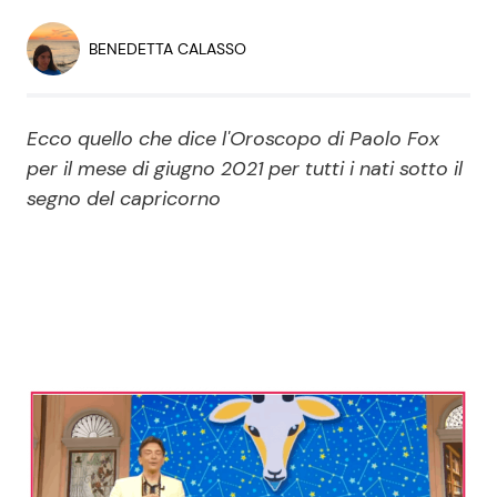
Economia
Fiction e Serie TV
BENEDETTA CALASSO
Persone Scomparse
Programmi TV
Ecco quello che dice l'Oroscopo di Paolo Fox
Politica
Reality e Talent
per il mese di giugno 2021 per tutti i nati sotto il
segno del capricorno
Soap Opera
ShowBiz
Social News
News Cinema
News dal mondo
News Musica
News Spettacolo