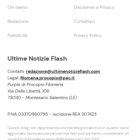
Chi siamo
Disclaimer e Privacy
Redazione
Contattaci
Pubblicità
Privacy Policy
Ultime Notizie Flash
Contatti:
redazione@ultimenotizieflash.com
Legal:
filomena.procopio@pec.it
Purple di Procopio Filomena
Via Della Libertà, 106
73030 - Montesano Salentino (LE)
P.IVA 03370960795 - iscrizione REA 307423
Questo blog non rappresenta una testata giornalistica in quanto viene
aggiornato senza alcuna periodicità. Non puó pertanto considerarsi un
prodotto editoriale ai sensi della legge n.62 del 2001.