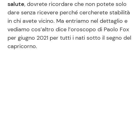
salute
, dovrete ricordare che non potete solo
dare senza ricevere perché cercherete stabilità
in chi avete vicino. Ma entriamo nel dettaglio e
Seguici
vediamo cos’altro dice l’oroscopo di Paolo Fox
per giugno 2021 per tutti i nati sotto il segno del
capricorno.
Info
Chi siamo
Disclaimer e Privacy
Redazione
Contattaci
Pubblicità
Privacy Policy