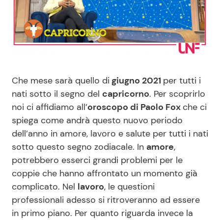
Benessere
Cucina e Ricette
Casa
Consigli di Cucina
Moda e Style
Dolci
Che mese sarà quello di
giugno 2021
per tutti i
nati sotto il segno del
capricorno
. Per scoprirlo
Mondo Mamma
Le Ricette in TV
noi ci affidiamo all’
oroscopo di Paolo Fox
che ci
spiega come andrà questo nuovo periodo
News benessere
Primi Piatti
dell’anno in amore, lavoro e salute per tutti i nati
sotto questo segno zodiacale. In
amore
,
Salute
Ricette Facili e Veloci
potrebbero esserci grandi problemi per le
coppie che hanno affrontato un momento già
Viaggi e Turismo
Ricette Feste
complicato. Nel
lavoro
, le questioni
professionali adesso si ritroveranno ad essere
Festività
Ricette per Bambini
in primo piano. Per quanto riguarda invece la