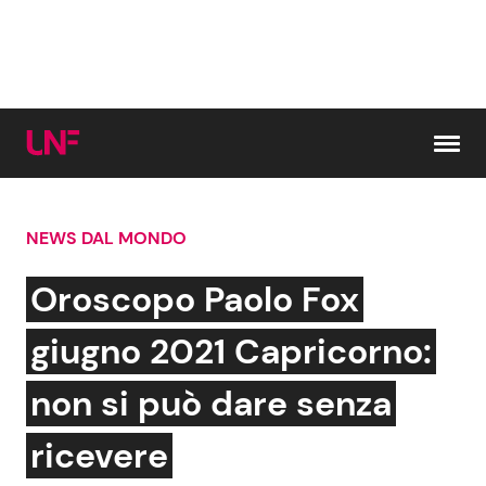
Vai al contenuto
NEWS DAL MONDO
Cerca:
Oroscopo Paolo Fox
News e Cronaca
Gossip e TV
giugno 2021 Capricorno:
Attualità Italiana
Bellezze VIP
non si può dare senza
Dal Mondo
Coppie VIP
ricevere