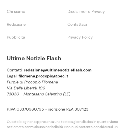
Chi siamo
Disclaimer e Privacy
Redazione
Contattaci
Pubblicità
Privacy Policy
Ultime Notizie Flash
Contatti:
redazione@ultimenotizieflash.com
Legal:
filomena.procopio@pec.it
Purple di Procopio Filomena
Via Della Libertà, 106
73030 - Montesano Salentino (LE)
P.IVA 03370960795 - iscrizione REA 307423
Questo blog non rappresenta una testata giornalistica in quanto viene
aggiornato senza alcuna periodicità. Non puó pertanto considerarsi un