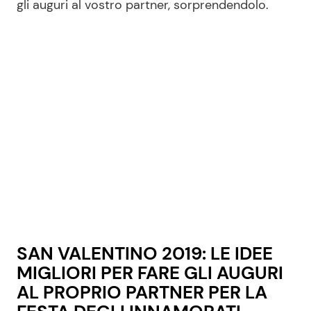
gli auguri al vostro partner, sorprendendolo.
Seguici
Info
Chi siamo
Disclaimer e Privacy
Redazione
Contattaci
SAN VALENTINO 2019: LE IDEE
Pubblicità
MIGLIORI PER FARE GLI AUGURI
Privacy Policy
AL PROPRIO PARTNER PER LA