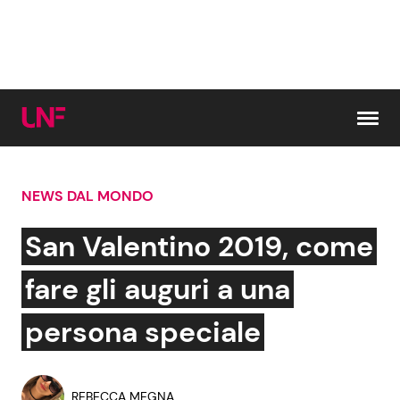
Vai al contenuto
NEWS DAL MONDO
Cerca:
San Valentino 2019, come
News e Cronaca
Gossip e TV
fare gli auguri a una
Attualità Italiana
Bellezze VIP
persona speciale
Dal Mondo
Coppie VIP
REBECCA MEGNA