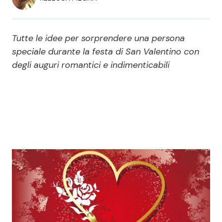
Economia
Fiction e Serie TV
Persone Scomparse
Programmi TV
Tutte le idee per sorprendere una persona
speciale durante la festa di San Valentino con
Politica
degli auguri romantici e indimenticabili
Reality e Talent
Soap Opera
ShowBiz
Social News
News Cinema
News dal mondo
News Musica
News Spettacolo