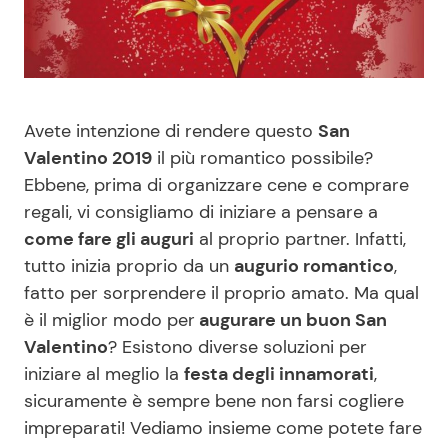
Benessere
Cucina e Ricette
Casa
Consigli di Cucina
Avete intenzione di rendere questo
San
Moda e Style
Dolci
Valentino 2019
il più romantico possibile?
Ebbene, prima di organizzare cene e comprare
Mondo Mamma
Le Ricette in TV
regali, vi consigliamo di iniziare a pensare a
come fare gli auguri
al proprio partner. Infatti,
News benessere
Primi Piatti
tutto inizia proprio da un
augurio romantico
,
fatto per sorprendere il proprio amato. Ma qual
Salute
Ricette Facili e Veloci
è il miglior modo per
augurare un buon San
Valentino
? Esistono diverse soluzioni per
Viaggi e Turismo
Ricette Feste
iniziare al meglio la
festa degli innamorati
,
sicuramente è sempre bene non farsi cogliere
Festività
Ricette per Bambini
impreparati! Vediamo insieme come potete fare