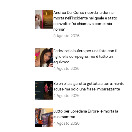
Andrea Dal Corso ricorda la donna
morta nell’incidente nel quale è stato
coinvolto: “si chiamava come mia
nonna”
5 Agosto 2026
Fedez nella bufera per una foto con il
figlio e la compagna: ma è tutto un
equivoco
4 Agosto 2026
Belen e la sigaretta gettata a terra: niente
scuse ma solo una frase imbarazzante
4 Agosto 2026
Lutto per Loredana Errore: è morta la
sua mamma
4 Agosto 2026