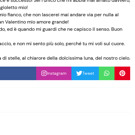
ce è successo! Sei l’unico che mi abbia mai amato davvero,
gioletto mio!
mio fianco, che non lascerei mai andare via per nulla al
San Valentino mio amore grande!
do, ed è quando mi guardi che ne capisco il senso. Buon
io, e non mi sento più solo, perché tu mi voli sul cuore.
 di stelle, al chiarore della dolcissima luna, del nostro cielo.
Instagram
Tweet