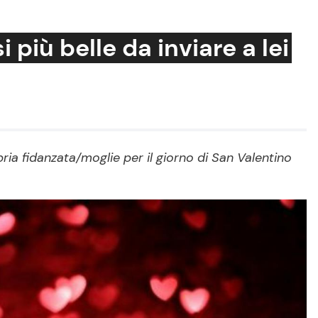
i più belle da inviare a lei
Cucina e Ricette
Consigli di Cucina
ia fidanzata/moglie per il giorno di San Valentino
Dolci
Le Ricette in TV
Primi Piatti
Ricette Facili e Veloci
Ricette Feste
Ricette per Bambini