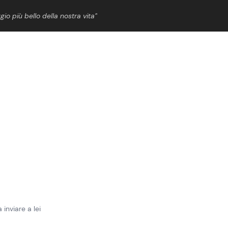
gio più bello della nostra vita”
ShowBiz
News Cinema
News Musica
News Spettacolo
 inviare a lei