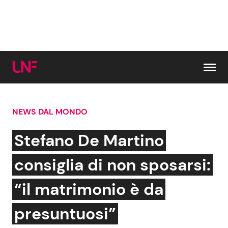
Vai al contenuto
NEWS DAL MONDO
Cerca:
Stefano De Martino
News e Cronaca
Gossip e TV
consiglia di non sposarsi:
Attualità Italiana
Bellezze VIP
“il matrimonio è da
Dal Mondo
Coppie VIP
presuntuosi”