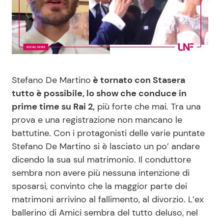
Benessere
Cucina e Ricette
Casa
Consigli di Cucina
Moda e Style
Dolci
Stefano De Martino
è tornato con Stasera
tutto è possibile, lo show che conduce in
Mondo Mamma
Le Ricette in TV
prime time su Rai 2,
più forte che mai. Tra una
prova e una registrazione non mancano le
News benessere
Primi Piatti
battutine. Con i protagonisti delle varie puntate
Stefano De Martino si è lasciato un po’ andare
Salute
Ricette Facili e Veloci
dicendo la sua sul matrimonio. Il conduttore
sembra non avere più nessuna intenzione di
Viaggi e Turismo
Ricette Feste
sposarsi, convinto che la maggior parte dei
matrimoni arrivino al fallimento, al divorzio. L’ex
Festività
Ricette per Bambini
ballerino di Amici sembra del tutto deluso, nel