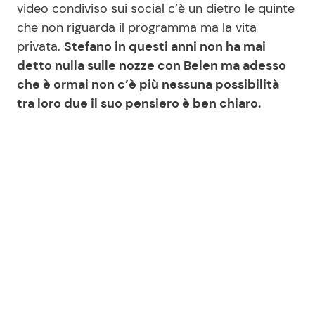
video condiviso sui social c’è un dietro le quinte
che non riguarda il programma ma la vita
privata.
Stefano in questi anni non ha mai
Seguici
detto nulla sulle nozze con Belen ma adesso
che è ormai non c’è più nessuna possibilità
tra loro due il suo pensiero è ben chiaro.
Info
Chi siamo
Disclaimer e Privacy
Redazione
Contattaci
Pubblicità
Privacy Policy