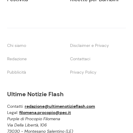
Chi siamo
Disclaimer e Privacy
Redazione
Contattaci
Pubblicità
Privacy Policy
Ultime Notizie Flash
Contatti:
redazione@ultimenotizieflash.com
Legal:
filomena.procopio@pec.it
Purple di Procopio Filomena
Via Della Libertà, 106
73030 - Montesano Salentino (LE)