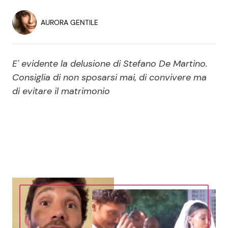
Economia
Fiction e Serie TV
AURORA GENTILE
Persone Scomparse
Programmi TV
E' evidente la delusione di Stefano De Martino.
Politica
Reality e Talent
Consiglia di non sposarsi mai, di convivere ma
di evitare il matrimonio
Soap Opera
ShowBiz
Social News
News Cinema
News dal mondo
News Musica
News Spettacolo