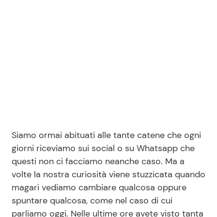
Benessere
Cucina e Ricette
Casa
Consigli di Cucina
Moda e Style
Dolci
Mondo Mamma
Le Ricette in TV
News benessere
Primi Piatti
Siamo ormai abituati alle tante catene che ogni
giorni riceviamo sui social o su Whatsapp che
Salute
Ricette Facili e Veloci
questi non ci facciamo neanche caso. Ma a
volte la nostra curiosità viene stuzzicata quando
Viaggi e Turismo
Ricette Feste
magari vediamo cambiare qualcosa oppure
spuntare qualcosa, come nel caso di cui
Festività
Ricette per Bambini
parliamo oggi. Nelle ultime ore avete visto tanta