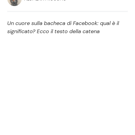
Economia
Fiction e Serie TV
Persone Scomparse
Programmi TV
Un cuore sulla bacheca di Facebook: qual è il
significato? Ecco il testo della catena
Politica
Reality e Talent
Soap Opera
ShowBiz
Social News
News Cinema
News dal mondo
News Musica
News Spettacolo