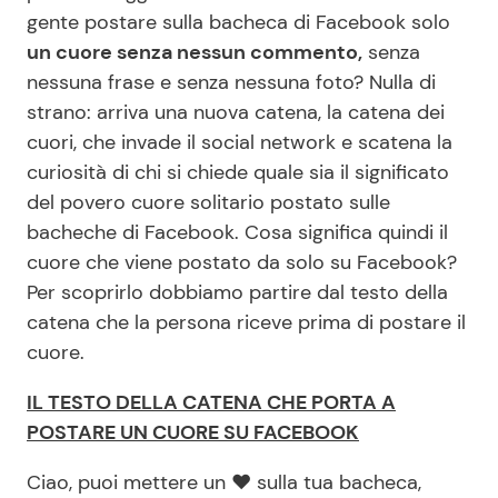
gente postare sulla bacheca di Facebook solo
un cuore senza nessun commento,
senza
Seguici
nessuna frase e senza nessuna foto? Nulla di
strano: arriva una nuova catena, la catena dei
cuori, che invade il social network e scatena la
curiosità di chi si chiede quale sia il significato
Info
del povero cuore solitario postato sulle
bacheche di Facebook. Cosa significa quindi il
Chi siamo
cuore che viene postato da solo su Facebook?
Disclaimer e Privacy
Per scoprirlo dobbiamo partire dal testo della
catena che la persona riceve prima di postare il
Redazione
cuore.
Contattaci
IL TESTO DELLA CATENA CHE PORTA A
Pubblicità
POSTARE UN CUORE SU FACEBOOK
Privacy Policy
Ciao, puoi mettere un ❤ sulla tua bacheca,