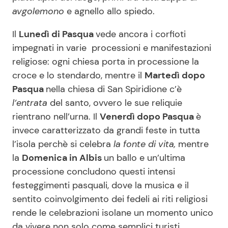
avgolemono
e agnello allo spiedo.
Il
Lunedì di Pasqua
vede ancora i corfioti
impegnati in varie processioni e manifestazioni
religiose: ogni chiesa porta in processione la
croce e lo stendardo, mentre il
Martedì dopo
Pasqua
nella chiesa di San Spiridione c’è
l’entrata
del santo, ovvero le sue reliquie
rientrano nell’urna. Il
Venerdì dopo Pasqua
è
invece caratterizzato da grandi feste in tutta
l’isola perchè si celebra
la fonte di vita,
mentre
la
Domenica in Albis
un ballo e un’ultima
processione concludono questi intensi
festeggimenti pasquali, dove la musica e il
sentito coinvolgimento dei fedeli ai riti religiosi
rende le celebrazioni isolane un momento unico
da vivere non solo come semplici turisti.