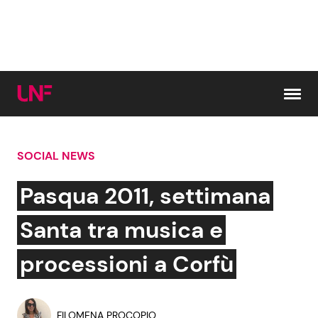
Vai al contenuto
SOCIAL NEWS
Cerca:
Pasqua 2011, settimana
News e Cronaca
Gossip e TV
Santa tra musica e
Attualità Italiana
Bellezze VIP
processioni a Corfù
Dal Mondo
Coppie VIP
FILOMENA PROCOPIO