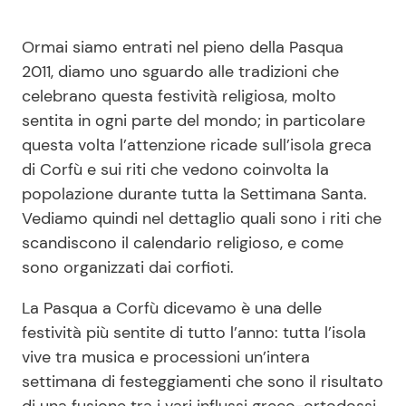
Benessere
Cucina e Ricette
Ormai siamo entrati nel pieno della Pasqua
2011, diamo uno sguardo alle tradizioni che
Casa
Consigli di Cucina
celebrano questa festività religiosa, molto
sentita in ogni parte del mondo; in particolare
Moda e Style
Dolci
questa volta l’attenzione ricade sull’isola greca
di Corfù e sui riti che vedono coinvolta la
Mondo Mamma
Le Ricette in TV
popolazione durante tutta la Settimana Santa.
Vediamo quindi nel dettaglio quali sono i riti che
News benessere
Primi Piatti
scandiscono il calendario religioso, e come
sono organizzati dai corfioti.
Salute
Ricette Facili e Veloci
La Pasqua a Corfù dicevamo è una delle
festività più sentite di tutto l’anno: tutta l’isola
Viaggi e Turismo
Ricette Feste
vive tra musica e processioni un’intera
settimana di festeggiamenti che sono il risultato
Festività
Ricette per Bambini