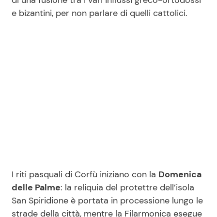
di una fusione tra i vari influssi greco-ortodossi
e bizantini, per non parlare di quelli cattolici.
Seguici
Info
Chi siamo
Disclaimer e Privacy
Redazione
Contattaci
I riti pasquali di Corfù iniziano con la
Domenica
Pubblicità
delle Palme
: la reliquia del protettre dell’isola
Privacy Policy
San Spiridione è portata in processione lungo le
strade della città, mentre la Filarmonica esegue