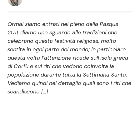
Economia
Fiction e Serie TV
Persone Scomparse
Programmi TV
Ormai siamo entrati nel pieno della Pasqua
2011, diamo uno sguardo alle tradizioni che
Politica
celebrano questa festività religiosa, molto
Reality e Talent
sentita in ogni parte del mondo; in particolare
questa volta l’attenzione ricade sull’isola greca
Soap Opera
di Corfù e sui riti che vedono coinvolta la
popolazione durante tutta la Settimana Santa.
ShowBiz
Social News
Vediamo quindi nel dettaglio quali sono i riti che
scandiscono […]
News Cinema
News dal mondo
News Musica
News Spettacolo