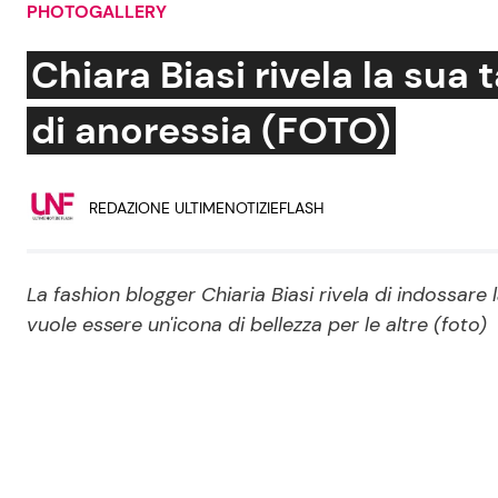
PHOTOGALLERY
Soap Opera
Chiara Biasi rivela la sua 
di anoressia (FOTO)
Social News
Benessere
REDAZIONE ULTIMENOTIZIEFLASH
News dal mondo
Casa
Moda e Style
Mondo Mamma
La fashion blogger Chiaria Biasi rivela di indossare
vuole essere un'icona di bellezza per le altre (foto)
News benessere
Salute
Viaggi e Turismo
Festività