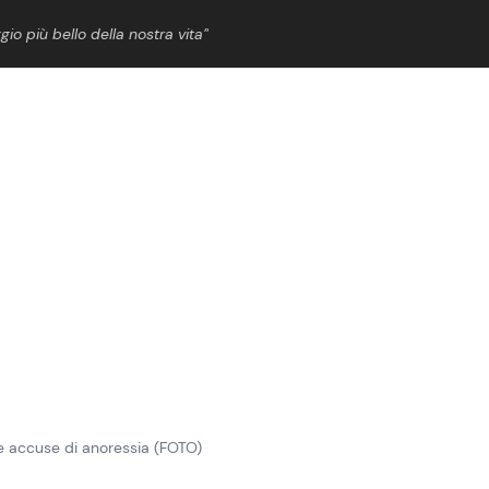
gio più bello della nostra vita”
ShowBiz
News Cinema
News Musica
News Spettacolo
 le accuse di anoressia (FOTO)