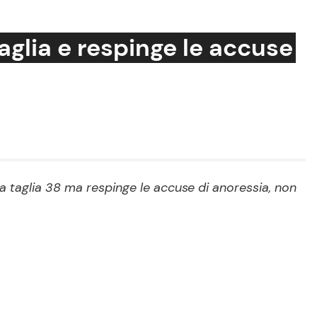
taglia e respinge le accuse
Cucina e Ricette
Consigli di Cucina
Dolci
Le Ricette in TV
 la taglia 38 ma respinge le accuse di anoressia, non
Primi Piatti
Ricette Facili e Veloci
Ricette Feste
Ricette per Bambini