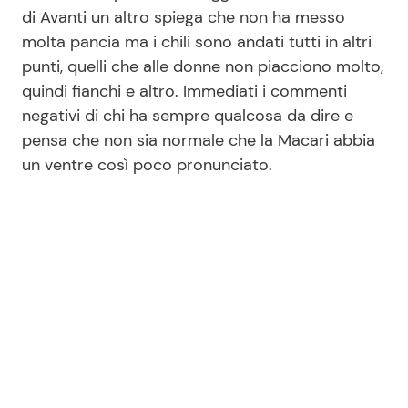
di Avanti un altro spiega che non ha messo
molta pancia ma i chili sono andati tutti in altri
Seguici
punti, quelli che alle donne non piacciono molto,
quindi fianchi e altro. Immediati i commenti
negativi di chi ha sempre qualcosa da dire e
pensa che non sia normale che la Macari abbia
un ventre così poco pronunciato.
Info
Chi siamo
Disclaimer e Privacy
Redazione
Contattaci
Pubblicità
Privacy Policy