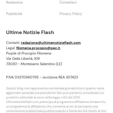
Redazione
Contattaci
Pubblicità
Privacy Policy
Ultime Notizie Flash
Contatti:
redazione@ultimenotizieflash.com
Legal:
filomena.procopio@pec.it
Purple di Procopio Filomena
Via Della Libertà, 106
73030 - Montesano Salentino (LE)
P.IVA 03370960795 - iscrizione REA 307423
Questo blog non rappresenta una testata giornalistica in quanto viene
aggiornato senza alcuna periodicità. Non puó pertanto considerarsi un
prodotto editoriale ai sensi della legge n.62 del 2001.
UltimeNotizieFlash.com partecipa al programma Affiliazione Amazon EU,
un programma di affiliazione che consente ai siti di percepire una
commissione pubblicitaria pubblicizzando e fornendo link diretti al sito