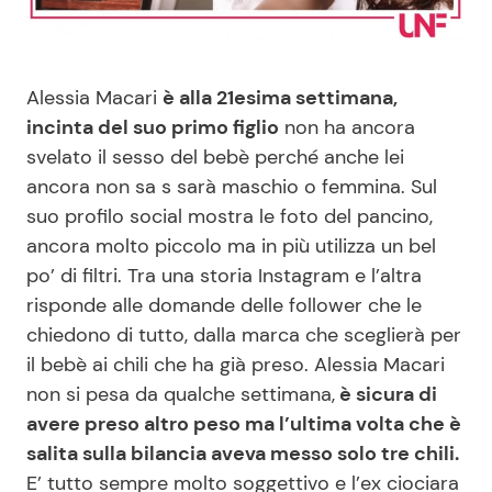
Benessere
Cucina e Ricette
Casa
Consigli di Cucina
Alessia Macari
è alla 21esima settimana,
incinta del suo primo figlio
non ha ancora
Moda e Style
Dolci
svelato il sesso del bebè perché anche lei
ancora non sa s sarà maschio o femmina. Sul
suo profilo social mostra le foto del pancino,
Mondo Mamma
Le Ricette in TV
ancora molto piccolo ma in più utilizza un bel
po’ di filtri. Tra una storia Instagram e l’altra
News benessere
Primi Piatti
risponde alle domande delle follower che le
chiedono di tutto, dalla marca che sceglierà per
Salute
Ricette Facili e Veloci
il bebè ai chili che ha già preso. Alessia Macari
non si pesa da qualche settimana,
è sicura di
Viaggi e Turismo
Ricette Feste
avere preso altro peso ma l’ultima volta che è
salita sulla bilancia aveva messo solo tre chili.
Festività
Ricette per Bambini
E’ tutto sempre molto soggettivo e l’ex ciociara