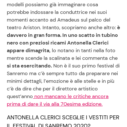
modelli possiamo già immaginare cosa
potrebbe indossare la conduttrice nei suoi
momenti accanto ad Amadeus sul palco del
Seguici
teatro Ariston. Intanto, scopriamo anche altro:
è
davvero in gran forma. In uno scatto in tubino
nero con preziosi ricami Antonella Clerici
appare dimagrita,
lo notano in tanti nella foto
Info
mentre scende la scalinata e lei commenta che
Chi siamo
si sta esercitando.
Non è il suo primo festival di
Sanremo ma c’è sempre tutto da preparare nei
Disclaimer e Privacy
minimi dettagli, l’emozione è alle stelle e in più
Redazione
c’è da dire che per il direttore artistico
Contattaci
quest’anno
non mancano le critiche ancora
prima di dare il via alla 70esima edizione.
Pubblicità
Privacy Policy
ANTONELLA CLERICI SCEGLIE I VESTITI PER
IL FESTIVAL DI SANREMO 2020?