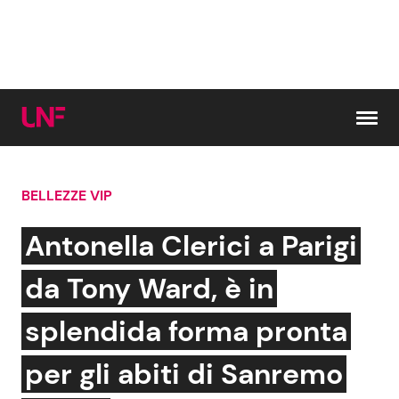
Vai al contenuto
BELLEZZE VIP
Cerca:
Antonella Clerici a Parigi
News e Cronaca
Gossip e TV
da Tony Ward, è in
Attualità Italiana
Bellezze VIP
splendida forma pronta
Dal Mondo
Coppie VIP
per gli abiti di Sanremo