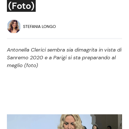
(Foto)
Economia
Fiction e Serie TV
Persone Scomparse
Programmi TV
STEFANIA LONGO
Politica
Reality e Talent
Antonella Clerici sembra sia dimagrita in vista di
Soap Opera
Sanremo 2020 e a Parigi si sta preparando al
meglio (foto)
ShowBiz
Social News
News Cinema
News dal mondo
News Musica
News Spettacolo