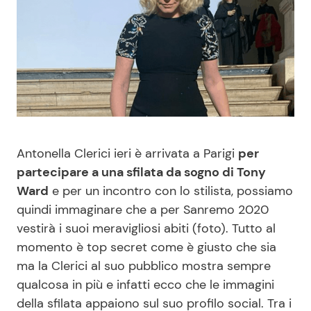
Benessere
Cucina e Ricette
Casa
Consigli di Cucina
Moda e Style
Dolci
Mondo Mamma
Le Ricette in TV
Antonella Clerici ieri è arrivata a Parigi
per
partecipare a una sfilata da sogno di Tony
News benessere
Primi Piatti
Ward
e per un incontro con lo stilista, possiamo
quindi immaginare che a per Sanremo 2020
Salute
Ricette Facili e Veloci
vestirà i suoi meravigliosi abiti (foto). Tutto al
momento è top secret come è giusto che sia
Viaggi e Turismo
Ricette Feste
ma la Clerici al suo pubblico mostra sempre
qualcosa in più e infatti ecco che le immagini
Festività
Ricette per Bambini
della sfilata appaiono sul suo profilo social. Tra i