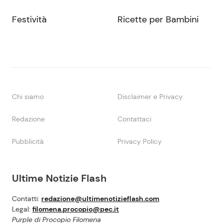
Festività
Ricette per Bambini
Chi siamo
Disclaimer e Privacy
Redazione
Contattaci
Pubblicità
Privacy Policy
Ultime Notizie Flash
Contatti:
redazione@ultimenotizieflash.com
Legal:
filomena.procopio@pec.it
Purple di Procopio Filomena