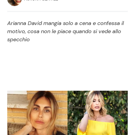
Economia
Fiction e Serie TV
Persone Scomparse
Programmi TV
Arianna David mangia solo a cena e confessa il
motivo, cosa non le piace quando si vede allo
Politica
specchio
Reality e Talent
Soap Opera
ShowBiz
Social News
News Cinema
News dal mondo
News Musica
News Spettacolo