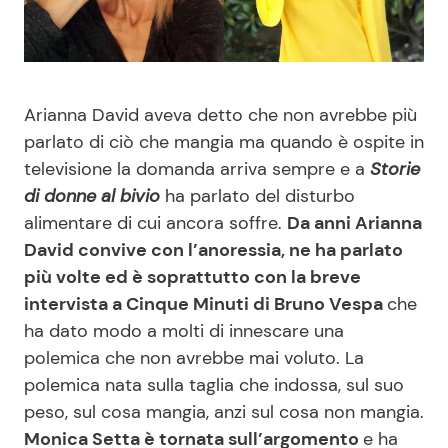
Benessere
Cucina e Ricette
Casa
Consigli di Cucina
Arianna David aveva detto che non avrebbe più
Moda e Style
Dolci
parlato di ciò che mangia ma quando è ospite in
televisione la domanda arriva sempre e a
Storie
di donne al bivio
ha parlato del disturbo
Mondo Mamma
Le Ricette in TV
alimentare di cui ancora soffre.
Da anni Arianna
David convive con l’anoressia, ne ha parlato
News benessere
Primi Piatti
più volte ed è soprattutto con la breve
intervista a Cinque Minuti di Bruno Vespa
che
Salute
Ricette Facili e Veloci
ha dato modo a molti di innescare una
polemica che non avrebbe mai voluto. La
Viaggi e Turismo
Ricette Feste
polemica nata sulla taglia che indossa, sul suo
peso, sul cosa mangia, anzi sul cosa non mangia.
Festività
Ricette per Bambini
Monica Setta è tornata sull’argomento
e ha