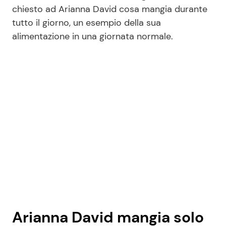
chiesto ad Arianna David cosa mangia durante
tutto il giorno, un esempio della sua
alimentazione in una giornata normale.
Seguici
Info
Chi siamo
Disclaimer e Privacy
Redazione
Contattaci
Pubblicità
Privacy Policy
Arianna David mangia solo