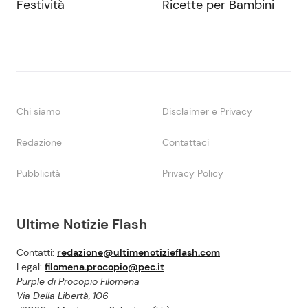
Festività
Ricette per Bambini
Chi siamo
Disclaimer e Privacy
Redazione
Contattaci
Pubblicità
Privacy Policy
Ultime Notizie Flash
Contatti:
redazione@ultimenotizieflash.com
Legal:
filomena.procopio@pec.it
Purple di Procopio Filomena
Via Della Libertà, 106