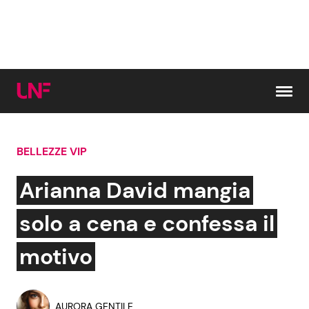
Vai al contenuto
BELLEZZE VIP
Cerca:
Arianna David mangia
News e Cronaca
Gossip e TV
solo a cena e confessa il
Attualità Italiana
Bellezze VIP
motivo
Dal Mondo
Coppie VIP
AURORA GENTILE