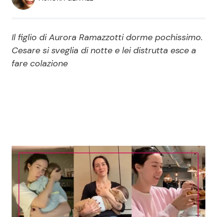
Economia
Fiction e Serie TV
Persone Scomparse
Programmi TV
Il figlio di Aurora Ramazzotti dorme pochissimo.
Cesare si sveglia di notte e lei distrutta esce a
Politica
fare colazione
Reality e Talent
Soap Opera
ShowBiz
Social News
News Cinema
News dal mondo
News Musica
News Spettacolo