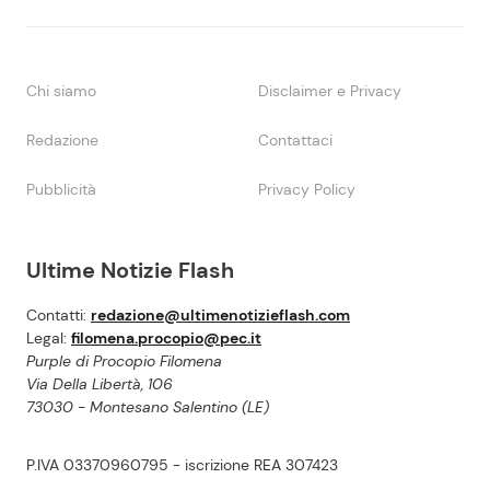
Chi siamo
Disclaimer e Privacy
Redazione
Contattaci
Pubblicità
Privacy Policy
Ultime Notizie Flash
Contatti:
redazione@ultimenotizieflash.com
Legal:
filomena.procopio@pec.it
Purple di Procopio Filomena
Via Della Libertà, 106
73030 - Montesano Salentino (LE)
P.IVA 03370960795 - iscrizione REA 307423