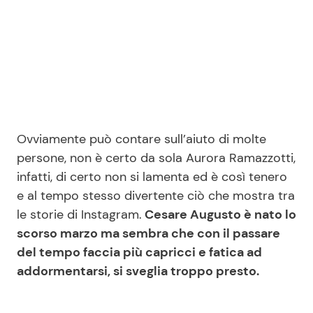
Seguici
Info
Ovviamente può contare sull’aiuto di molte
persone, non è certo da sola Aurora Ramazzotti,
Chi siamo
infatti, di certo non si lamenta ed è così tenero
Disclaimer e Privacy
e al tempo stesso divertente ciò che mostra tra
Redazione
le storie di Instagram.
Cesare Augusto è nato lo
scorso marzo ma sembra che con il passare
Contattaci
del tempo faccia più capricci e fatica ad
Pubblicità
addormentarsi, si sveglia troppo presto.
Privacy Policy