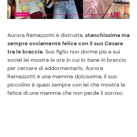
Benessere
Cucina e Ricette
Casa
Consigli di Cucina
Aurora Ramazzotti è distrutta,
stanchissima ma
Moda e Style
Dolci
sempre ovviamente felice con il suo Cesare
tra le braccia
. Suo figlio non dorme più e sui
social lei mostra le ore in cui lo tiene in braccio
Mondo Mamma
Le Ricette in TV
per cercare di addormentarlo. Aurora
Ramazzotti è una mamma dolcissima, il suo
News benessere
Primi Piatti
piccolino è quasi sempre con lei che mostra la
fatica di una mamma che non perde il sorriso.
Salute
Ricette Facili e Veloci
Viaggi e Turismo
Ricette Feste
Festività
Ricette per Bambini