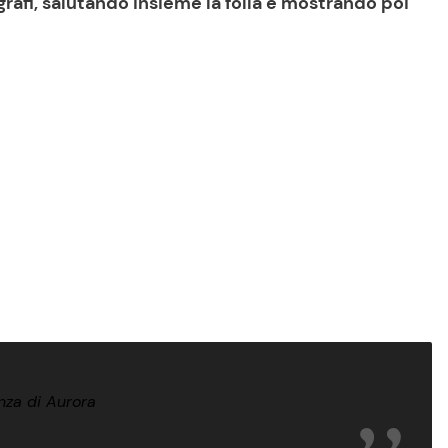
afi, salutando insieme la folla e mostrando poi
anza di Aurora