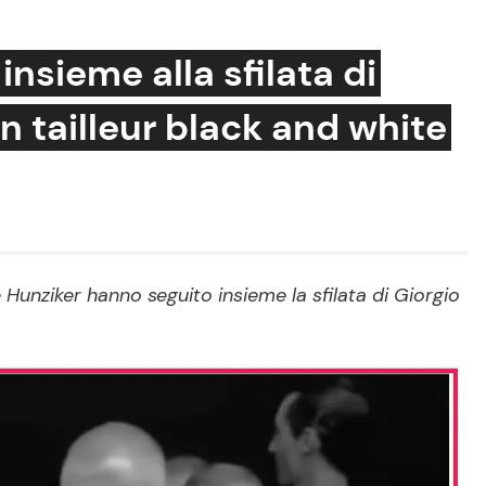
insieme alla sfilata di
n tailleur black and white
Cucina e Ricette
Consigli di Cucina
Dolci
Le Ricette in TV
 Hunziker hanno seguito insieme la sfilata di Giorgio
Primi Piatti
Ricette Facili e Veloci
Ricette Feste
Ricette per Bambini