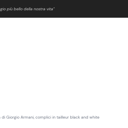
gio più bello della nostra vita”
ShowBiz
News Cinema
News Musica
News Spettacolo
a di Giorgio Armani, complici in tailleur black and white