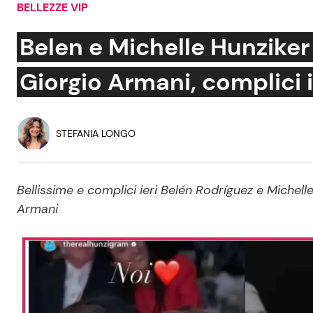
BELLEZZE VIP
Soap Opera
Belen e Michelle Hunziker 
Giorgio Armani, complici i
Social News
Benessere
News dal mondo
Casa
STEFANIA LONGO
Moda e Style
Mondo Mamma
Bellissime e complici ieri Belén Rodríguez e Michelle
Armani
News benessere
Salute
Viaggi e Turismo
Festività