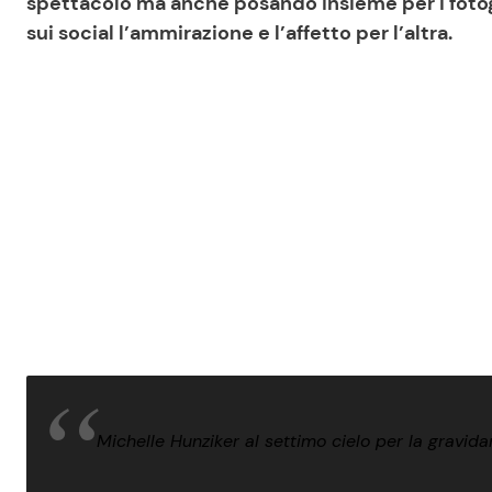
spettacolo ma anche posando insieme per i fotogr
sui social l’ammirazione e l’affetto per l’altra.
Michelle Hunziker al settimo cielo per la gravid