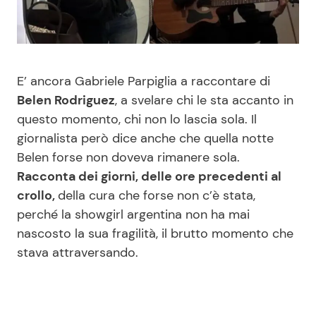
Benessere
Cucina e Ricette
Casa
Consigli di Cucina
E’ ancora Gabriele Parpiglia a raccontare di
Moda e Style
Dolci
Belen Rodriguez
, a svelare chi le sta accanto in
questo momento, chi non lo lascia sola. Il
giornalista però dice anche che quella notte
Mondo Mamma
Le Ricette in TV
Belen forse non doveva rimanere sola.
Racconta dei giorni, delle ore precedenti al
News benessere
Primi Piatti
crollo,
della cura che forse non c’è stata,
perché la showgirl argentina non ha mai
Salute
Ricette Facili e Veloci
nascosto la sua fragilità, il brutto momento che
stava attraversando.
Viaggi e Turismo
Ricette Feste
Festività
Ricette per Bambini