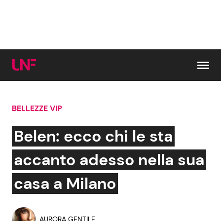
Vai al contenuto
BELLEZZE VIP
Cerca:
Belen: ecco chi le sta
News e Cronaca
Gossip e TV
accanto adesso nella sua
Attualità Italiana
Bellezze VIP
casa a Milano
Dal Mondo
Coppie VIP
AURORA GENTILE