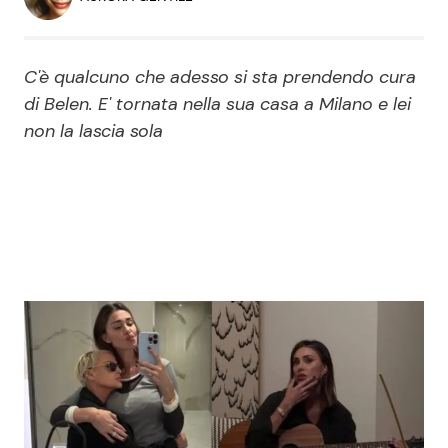
Economia
Fiction e Serie TV
Persone Scomparse
Programmi TV
C'è qualcuno che adesso si sta prendendo cura
di Belen. E' tornata nella sua casa a Milano e lei
Politica
non la lascia sola
Reality e Talent
Soap Opera
ShowBiz
Social News
News Cinema
News dal mondo
News Musica
News Spettacolo