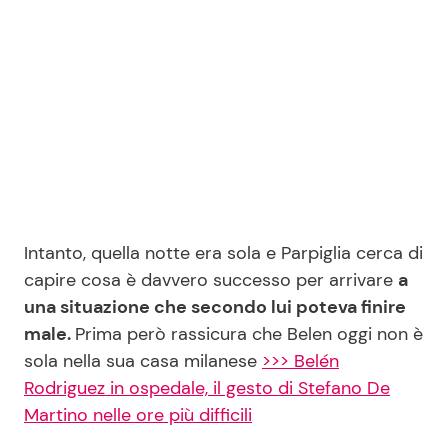
Seguici
Info
Chi siamo
Intanto, quella notte era sola e Parpiglia cerca di
Disclaimer e Privacy
capire cosa è davvero successo per arrivare
a
Redazione
una situazione che secondo lui poteva finire
male.
Prima però rassicura che Belen oggi non è
Contattaci
sola nella sua casa milanese
>>> Belén
Pubblicità
Rodriguez in ospedale, il gesto di Stefano De
Privacy Policy
Martino nelle ore più difficili