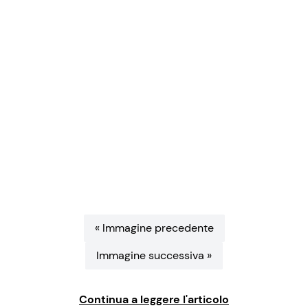
Benessere
Cucina e Ricette
Casa
Consigli di Cucina
Moda e Style
Dolci
Mondo Mamma
Le Ricette in TV
News benessere
Primi Piatti
Salute
Ricette Facili e Veloci
« Immagine precedente
Viaggi e Turismo
Ricette Feste
Immagine successiva »
Festività
Ricette per Bambini
Continua a leggere l'articolo