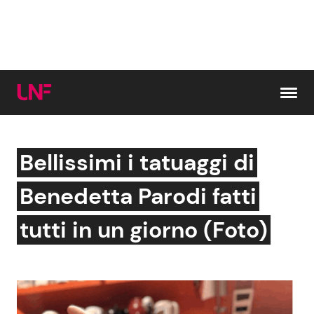
Vai al contenuto
Bellissimi i tatuaggi di
Cerca:
Benedetta Parodi fatti
News e Cronaca
Gossip e TV
tutti in un giorno (Foto)
Attualità Italiana
Bellezze VIP
Dal Mondo
Coppie VIP