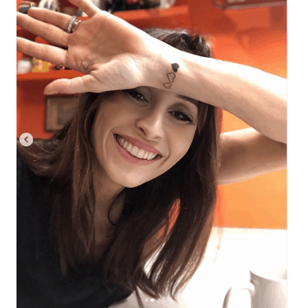
Economia
Fiction e Serie TV
Persone Scomparse
Programmi TV
Politica
Reality e Talent
Soap Opera
ShowBiz
Social News
News Cinema
News dal mondo
News Musica
News Spettacolo