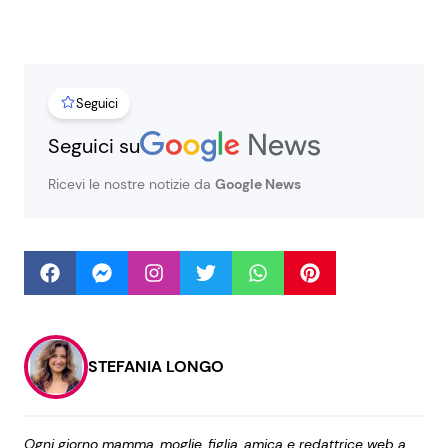
Seguici
Seguici
Seguici su
Info
Ricevi le nostre notizie da
Google News
Chi siamo
Disclaimer e Privacy
Redazione
Contattaci
STEFANIA LONGO
Pubblicità
Privacy Policy
Ogni giorno mamma, moglie, figlia, amica e redattrice web a