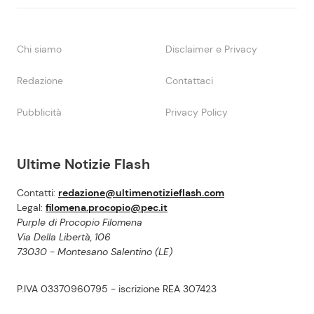
Chi siamo
Disclaimer e Privacy
Redazione
Contattaci
Pubblicità
Privacy Policy
Ultime Notizie Flash
Contatti:
redazione@ultimenotizieflash.com
Legal:
filomena.procopio@pec.it
Purple di Procopio Filomena
Via Della Libertà, 106
73030 - Montesano Salentino (LE)
P.IVA 03370960795 - iscrizione REA 307423