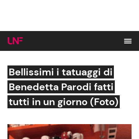
Vai al contenuto
Bellissimi i tatuaggi di
Cerca:
Benedetta Parodi fatti
News e Cronaca
Gossip e TV
tutti in un giorno (Foto)
Attualità Italiana
Bellezze VIP
Dal Mondo
Coppie VIP