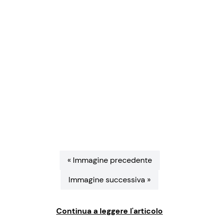
Benessere
Cucina e Ricette
Casa
Consigli di Cucina
Moda e Style
Dolci
Mondo Mamma
Le Ricette in TV
News benessere
Primi Piatti
Salute
Ricette Facili e Veloci
« Immagine precedente
Immagine successiva »
Viaggi e Turismo
Ricette Feste
Festività
Ricette per Bambini
Continua a leggere l'articolo