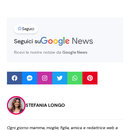
Seguici
Seguici
Seguici su
Info
Ricevi le nostre notizie da
Google News
Chi siamo
Disclaimer e Privacy
Redazione
Contattaci
STEFANIA LONGO
Pubblicità
Privacy Policy
Ogni giorno mamma, moglie, figlia, amica e redattrice web a