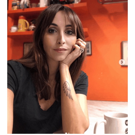
Economia
Fiction e Serie TV
Persone Scomparse
Programmi TV
Politica
Reality e Talent
Soap Opera
ShowBiz
Social News
News Cinema
News dal mondo
News Musica
News Spettacolo