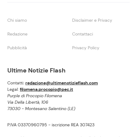
Chi siamo
Disclaimer e Privacy
Redazione
Contattaci
Pubblicità
Privacy Policy
Ultime Notizie Flash
Contatti:
redazione@ultimenotizieflash.com
Legal:
filomena.procopio@pec.it
Purple di Procopio Filomena
Via Della Libertà, 106
73030 - Montesano Salentino (LE)
P.IVA 03370960795 - iscrizione REA 307423