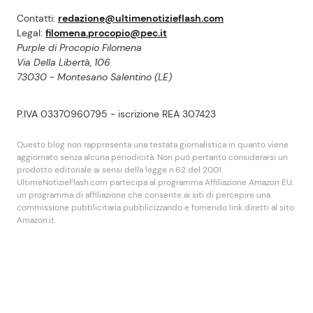
Contatti:
redazione@ultimenotizieflash.com
Legal:
filomena.procopio@pec.it
Purple di Procopio Filomena
Via Della Libertà, 106
73030 - Montesano Salentino (LE)
P.IVA 03370960795 - iscrizione REA 307423
Questo blog non rappresenta una testata giornalistica in quanto viene
aggiornato senza alcuna periodicità. Non puó pertanto considerarsi un
prodotto editoriale ai sensi della legge n.62 del 2001.
UltimeNotizieFlash.com partecipa al programma Affiliazione Amazon EU,
un programma di affiliazione che consente ai siti di percepire una
commissione pubblicitaria pubblicizzando e fornendo link diretti al sito
Amazon.it.