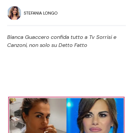
Economia
Fiction e Serie TV
STEFANIA LONGO
Persone Scomparse
Programmi TV
Bianca Guaccero confida tutto a Tv Sorrisi e
Politica
Reality e Talent
Canzoni, non solo su Detto Fatto
Soap Opera
ShowBiz
Social News
News Cinema
News dal mondo
News Musica
News Spettacolo