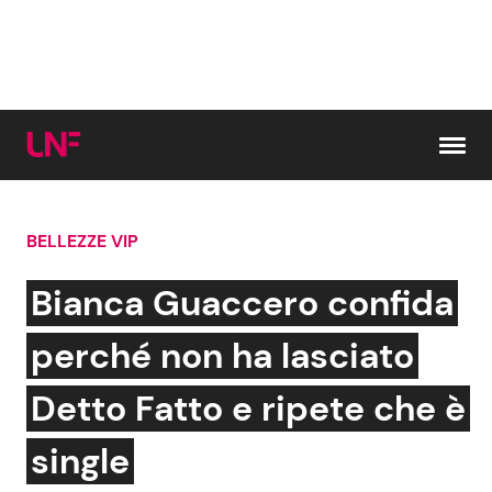
Vai al contenuto
BELLEZZE VIP
Cerca:
Bianca Guaccero confida
News e Cronaca
Gossip e TV
perché non ha lasciato
Attualità Italiana
Bellezze VIP
Detto Fatto e ripete che è
Dal Mondo
Coppie VIP
single