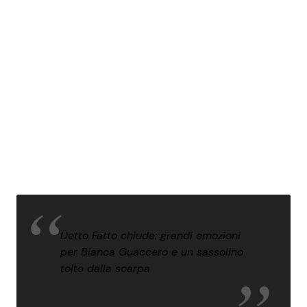
Detto Fatto chiude: grandi emozioni
per Bianca Guaccero e un sassolino
tolto dalla scarpa