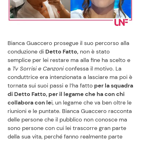
Benessere
Cucina e Ricette
Casa
Consigli di Cucina
Bianca Guaccero prosegue il suo percorso alla
Moda e Style
Dolci
conduzione di
Detto Fatto,
non è stato
semplice per lei restare ma alla fine ha scelto e
Mondo Mamma
Le Ricette in TV
a
Tv Sorrisi e Canzoni
confessa il motivo. La
conduttrice era intenzionata a lasciare ma poi è
News benessere
Primi Piatti
tornata sui suoi passi e l’ha fatto
per la squadra
di Detto Fatto, per il legame che ha con chi
Salute
Ricette Facili e Veloci
collabora con le
i, un legame che va ben oltre le
riunioni e le puntate. Bianca Guaccero racconta
Viaggi e Turismo
Ricette Feste
delle persone che il pubblico non conosce ma
sono persone con cui lei trascorre gran parte
Festività
Ricette per Bambini
della sua vita, perché fanno realmente parte