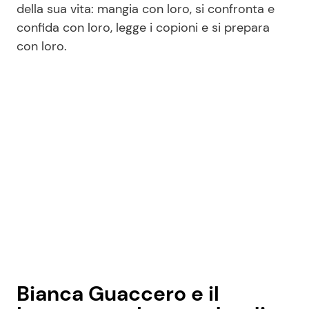
della sua vita: mangia con loro, si confronta e
confida con loro, legge i copioni e si prepara
con loro.
Seguici
Info
Chi siamo
Disclaimer e Privacy
Redazione
Contattaci
Pubblicità
Privacy Policy
Bianca Guaccero e il