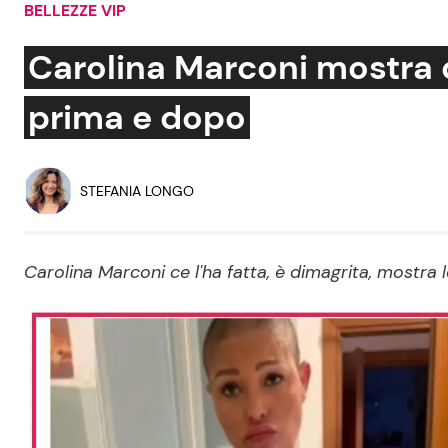
BELLEZZE VIP
Soap Opera
Carolina Marconi mostra q
prima e dopo
Social News
Benessere
News dal mondo
Casa
STEFANIA LONGO
Moda e Style
Mondo Mamma
Carolina Marconi ce l'ha fatta, è dimagrita, mostra 
News benessere
Salute
Viaggi e Turismo
Festività