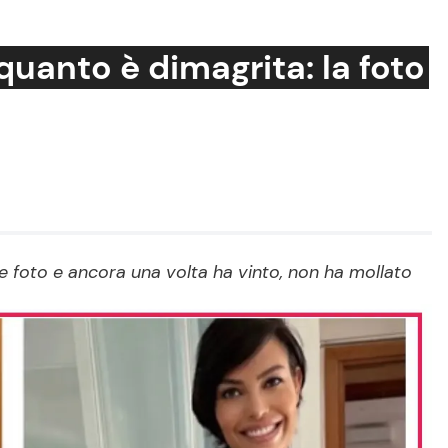
uanto è dimagrita: la foto
Cucina e Ricette
Consigli di Cucina
Dolci
Le Ricette in TV
le foto e ancora una volta ha vinto, non ha mollato
Primi Piatti
Ricette Facili e Veloci
Ricette Feste
Ricette per Bambini