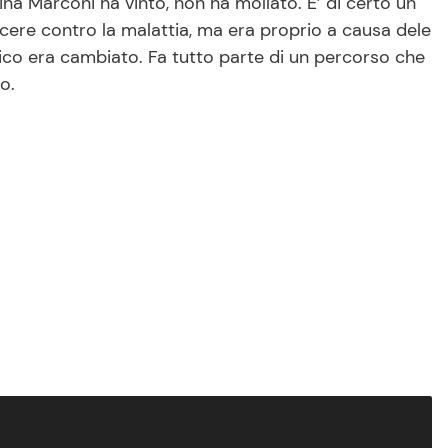
lina Marconi ha vinto, non ha mollato. E’ di certo un
vincere contro la malattia, ma era proprio a causa dele
isico era cambiato. Fa tutto parte di un percorso che
o.