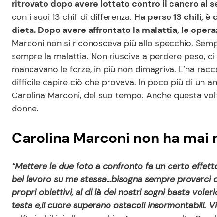
ritrovato dopo avere lottato contro il cancro al 
con i suoi 13 chili di differenza.
Ha perso 13 chili, è
dieta. Dopo avere affrontato la malattia, le operaz
Marconi non si riconosceva più allo specchio. Semp
sempre la malattia. Non riusciva a perdere peso, ci
mancavano le forze, in più non dimagriva. L’ha rac
difficile capire ciò che provava. In poco più di un a
Carolina Marconi, del suo tempo. Anche questa volta
donne.
Carolina Marconi non ha mai m
“Mettere le due foto a confronto fa un certo effetto
bel lavoro su me stessa…bisogna sempre provarci d
propri obiettivi, al di là dei nostri sogni basta vole
testa e,il cuore superano ostacoli insormontabili. V