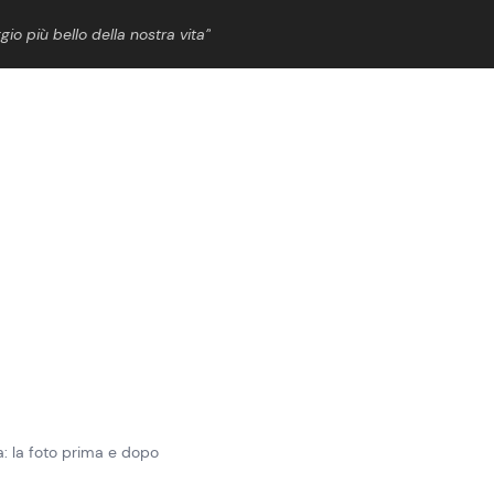
gio più bello della nostra vita”
ShowBiz
News Cinema
News Musica
News Spettacolo
: la foto prima e dopo