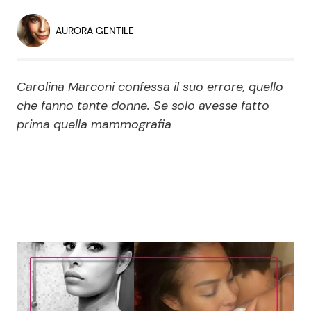
Economia
Fiction e Serie TV
AURORA GENTILE
Persone Scomparse
Programmi TV
Carolina Marconi confessa il suo errore, quello
Politica
Reality e Talent
che fanno tante donne. Se solo avesse fatto
prima quella mammografia
Soap Opera
ShowBiz
Social News
News Cinema
News dal mondo
News Musica
News Spettacolo