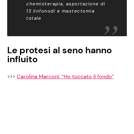
chemioterapia, asportazione di
13 linfonodi e mastectomia
totale
Le protesi al seno hanno
influito
>>>
Carolina Marconi: “Ho toccato il fondo”