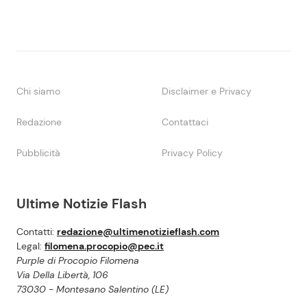
Chi siamo
Disclaimer e Privacy
Redazione
Contattaci
Pubblicità
Privacy Policy
Ultime Notizie Flash
Contatti:
redazione@ultimenotizieflash.com
Legal:
filomena.procopio@pec.it
Purple di Procopio Filomena
Via Della Libertà, 106
73030 - Montesano Salentino (LE)