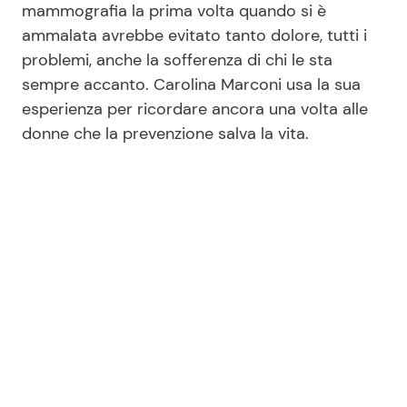
mammografia la prima volta quando si è
ammalata avrebbe evitato tanto dolore, tutti i
problemi, anche la sofferenza di chi le sta
Seguici
sempre accanto. Carolina Marconi usa la sua
esperienza per ricordare ancora una volta alle
donne che la prevenzione salva la vita.
Info
Chi siamo
Disclaimer e Privacy
Redazione
Contattaci
Pubblicità
Privacy Policy