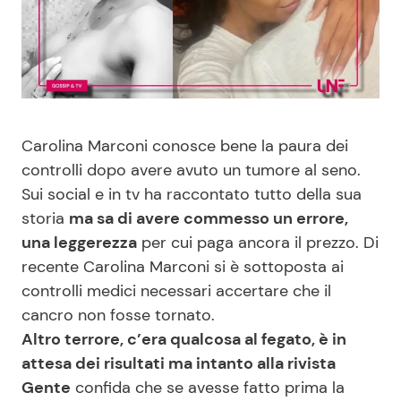
Benessere
Cucina e Ricette
Casa
Consigli di Cucina
Moda e Style
Dolci
Carolina Marconi conosce bene la paura dei
controlli dopo avere avuto un tumore al seno.
Mondo Mamma
Le Ricette in TV
Sui social e in tv ha raccontato tutto della sua
storia
ma sa di avere commesso un errore,
News benessere
Primi Piatti
una leggerezza
per cui paga ancora il prezzo. Di
recente Carolina Marconi si è sottoposta ai
Salute
Ricette Facili e Veloci
controlli medici necessari accertare che il
cancro non fosse tornato.
Viaggi e Turismo
Ricette Feste
Altro terrore, c’era qualcosa al fegato, è in
attesa dei risultati ma intanto alla rivista
Festività
Ricette per Bambini
Gente
confida che se avesse fatto prima la