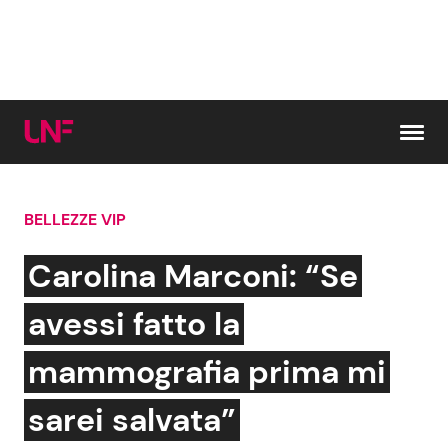
Vai al contenuto
BELLEZZE VIP
Cerca:
Carolina Marconi: “Se
News e Cronaca
Gossip e TV
avessi fatto la
Attualità Italiana
Bellezze VIP
mammografia prima mi
Dal Mondo
Coppie VIP
sarei salvata”