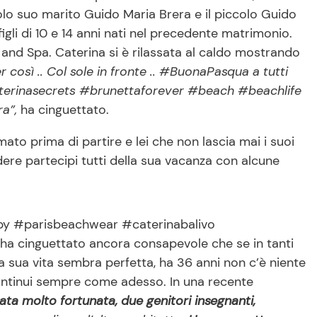
solo suo marito Guido Maria Brera e il piccolo Guido
gli di 10 e 14 anni nati nel precedente matrimonio.
 and Spa. Caterina si è rilassata al caldo mostrando
r così .. Col sole in fronte .. #BuonaPasqua a tutti
terinasecrets #brunettaforever #beach #beachlife
ra”,
ha cinguettato.
ato prima di partire e lei che non lascia mai i suoi
ere partecipi tutti della sua vacanza con alcune
 by #parisbeachwear #caterinabalivo
a cinguettato ancora consapevole che se in tanti
La sua vita sembra perfetta, ha 36 anni non c’è niente
ontinui sempre come adesso. In una recente
ta molto fortunata, due genitori insegnanti,