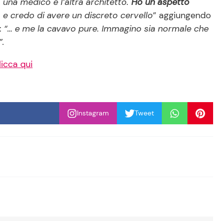
, una medico e l’altra architetto.
Ho un aspetto
o e credo di avere un discreto cervello
” aggiungendo
:
“… e me la cavavo pure. Immagino sia normale che
”.
licca qui
Instagram
Tweet