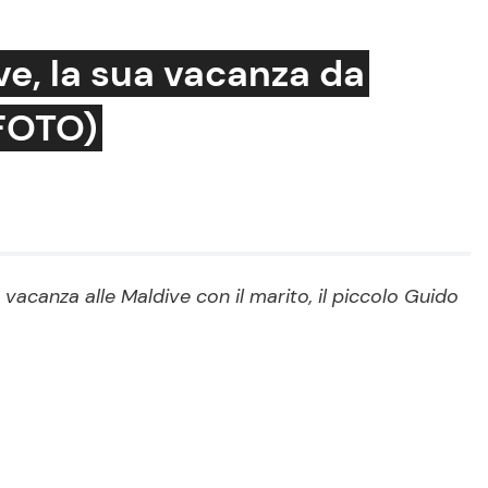
ve, la sua vacanza da
(FOTO)
Cucina e Ricette
Consigli di Cucina
Dolci
Le Ricette in TV
a vacanza alle Maldive con il marito, il piccolo Guido
Primi Piatti
Ricette Facili e Veloci
Ricette Feste
Ricette per Bambini