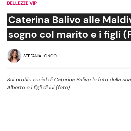
BELLEZZE VIP
Soap Opera
Caterina Balivo alle Maldi
sogno col marito e i figli 
Social News
Benessere
News dal mondo
Casa
STEFANIA LONGO
Moda e Style
Mondo Mamma
Sul profilo social di Caterina Balivo le foto della su
Alberto e i figli di lui (foto)
News benessere
Salute
Viaggi e Turismo
Festività