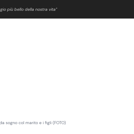
gio più bello della nostra vita”
ShowBiz
News Cinema
News Musica
News Spettacolo
da sogno col marito e i figli (FOTO)