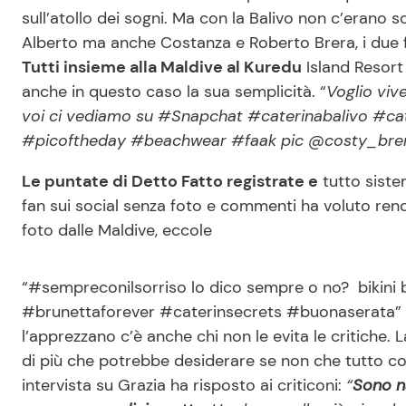
sull’atollo dei sogni. Ma con la Balivo non c’erano 
Alberto ma anche Costanza e Roberto Brera, i due fi
Tutti insieme alla Maldive al Kuredu
Island Resort
anche in questo caso la sua semplicità. “
Voglio vive
voi ci vediamo su #Snapchat #caterinabalivo #ca
#picoftheday #beachwear #faak pic @costy_bre
Le puntate di Detto Fatto registrate e
tutto sistem
fan sui social senza foto e commenti ha voluto rend
foto dalle Maldive, eccole
“#sempreconilsorriso lo dico sempre o no? bikini
#brunettaforever #caterinsecrets #buonaserata” h
l’apprezzano c’è anche chi non le evita le critiche. 
di più che potrebbe desiderare se non che tutto c
intervista su Grazia ha risposto ai criticoni:
“
Sono na