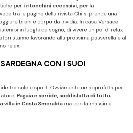
itiche per
i ritocchini eccessivi, per la
nvece tra le pagine della rivista Chi si prende una
oggiare bikini e corpo da invidia. In casa Versace
sferirsi in luoghi da sogno, di vivere un po’ di relax
ratori stanno lavorando alla prossima passerella e al
no relax.
 SARDEGNA CON I SUOI
ivide tra sole e sport. Ovviamente ne approfitta per
ratore.
Pagaia e sorride, soddisfatta di tutto.
a villa in Costa Smeralda
ma con la massima