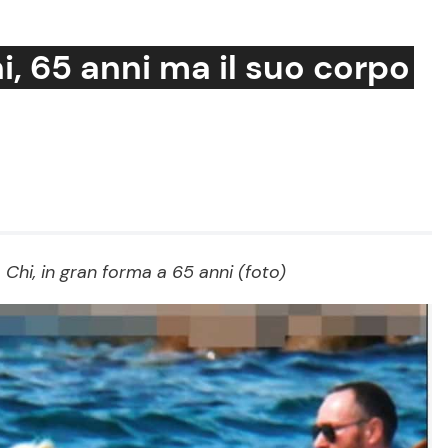
i, 65 anni ma il suo corpo
Cucina e Ricette
Consigli di Cucina
Dolci
Le Ricette in TV
a Chi, in gran forma a 65 anni (foto)
Primi Piatti
Ricette Facili e Veloci
Ricette Feste
Ricette per Bambini