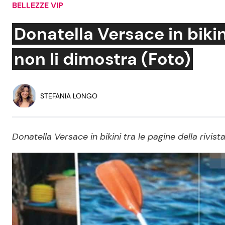
BELLEZZE VIP
Soap Opera
Donatella Versace in bikin
non li dimostra (Foto)
Social News
Benessere
News dal mondo
Casa
STEFANIA LONGO
Moda e Style
Mondo Mamma
Donatella Versace in bikini tra le pagine della rivist
News benessere
Salute
Viaggi e Turismo
Festività