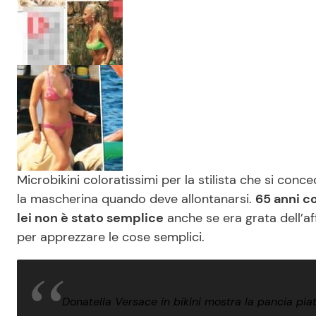
Microbikini coloratissimi per la stilista che si conc
la mascherina quando deve allontanarsi.
65 anni c
lei non è stato semplice
anche se era grata dell’af
per apprezzare le cose semplici.
Donatella Versace in bikini mostra la pancia piat