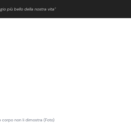
gio più bello della nostra vita”
ShowBiz
News Cinema
News Musica
News Spettacolo
o corpo non li dimostra (Foto)