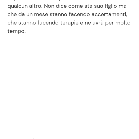
qualcun altro. Non dice come sta suo figlio ma
che da un mese stanno facendo accertamenti,
Seguici
che stanno facendo terapie e ne avrà per molto
tempo.
Info
Chi siamo
Disclaimer e Privacy
Redazione
Contattaci
Pubblicità
Privacy Policy