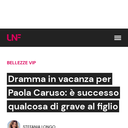
Vai al contenuto
BELLEZZE VIP
Cerca:
Dramma in vacanza per
News e Cronaca
Gossip e TV
Paola Caruso: è successo
Attualità Italiana
Bellezze VIP
qualcosa di grave al figlio
Dal Mondo
Coppie VIP
STEFANIA LONGO