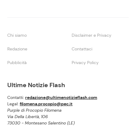
Chi siamo
Disclaimer e Privacy
Redazione
Contattaci
Pubblicità
Privacy Policy
Ultime Notizie Flash
Contatti:
redazione@ultimenotizieflash.com
Legal:
filomena.procopio@pec.it
Purple di Procopio Filomena
Via Della Libertà, 106
73030 - Montesano Salentino (LE)