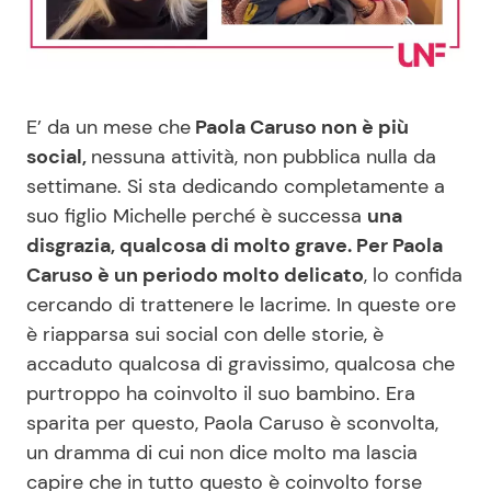
Benessere
Cucina e Ricette
Casa
Consigli di Cucina
E’ da un mese che
Paola Caruso non è più
Moda e Style
Dolci
social,
nessuna attività, non pubblica nulla da
settimane. Si sta dedicando completamente a
suo figlio Michelle perché è successa
una
Mondo Mamma
Le Ricette in TV
disgrazia, qualcosa di molto grave. Per Paola
Caruso è un periodo molto delicato
, lo confida
News benessere
Primi Piatti
cercando di trattenere le lacrime. In queste ore
è riapparsa sui social con delle storie, è
Salute
Ricette Facili e Veloci
accaduto qualcosa di gravissimo, qualcosa che
purtroppo ha coinvolto il suo bambino. Era
Viaggi e Turismo
Ricette Feste
sparita per questo, Paola Caruso è sconvolta,
un dramma di cui non dice molto ma lascia
Festività
Ricette per Bambini
capire che in tutto questo è coinvolto forse