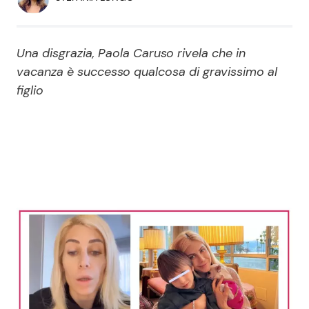
Economia
Fiction e Serie TV
Persone Scomparse
Programmi TV
Una disgrazia, Paola Caruso rivela che in
vacanza è successo qualcosa di gravissimo al
Politica
figlio
Reality e Talent
Soap Opera
ShowBiz
Social News
News Cinema
News dal mondo
News Musica
News Spettacolo