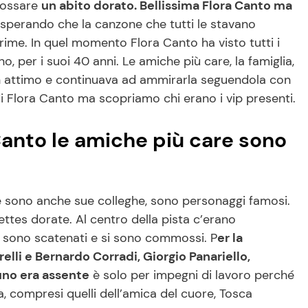
ndossare
un abito dorato. Bellissima Flora Canto ma
sperando che la canzone che tutti le stavano
rime. In quel momento Flora Canto ha visto tutti i
o, per i suoi 40 anni. Le amiche più care, la famiglia,
 un attimo e continuava ad ammirarla seguendola con
di Flora Canto ma scopriamo chi erano i vip presenti.
 Canto le amiche più care sono
e sono anche sue colleghe, sono personaggi famosi.
illettes dorate. Al centro della pista c’erano
si sono scatenati e si sono commossi. P
er la
elli e Bernardo Corradi, Giorgio Panariello,
uno era assente
è solo per impegni di lavoro perché
a, compresi quelli dell’amica del cuore, Tosca