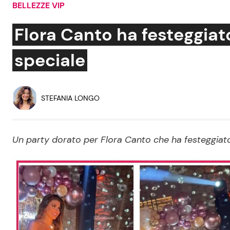
BELLEZZE VIP
Soap Opera
Flora Canto ha festeggiat
speciale
Social News
Benessere
News dal mondo
Casa
STEFANIA LONGO
Moda e Style
Mondo Mamma
Un party dorato per Flora Canto che ha festeggiat
News benessere
Salute
Viaggi e Turismo
Festività