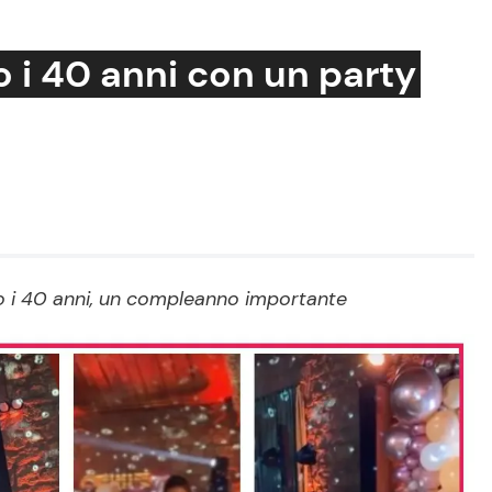
o i 40 anni con un party
Cucina e Ricette
Consigli di Cucina
Dolci
Le Ricette in TV
o i 40 anni, un compleanno importante
Primi Piatti
Ricette Facili e Veloci
Ricette Feste
Ricette per Bambini