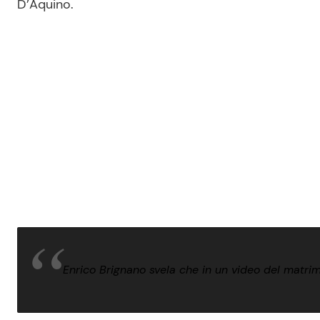
D’Aquino.
Enrico Brignano svela che in un video del matrim