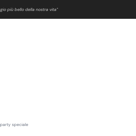
gio più bello della nostra vita”
ShowBiz
News Cinema
News Musica
News Spettacolo
 party speciale