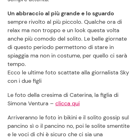
Un abbraccio al più grande e lo sguardo
sempre rivolto al più piccolo. Qualche ora di
Seguici
relax ma non troppo e un look questa volta
anche più comodo del solito. Le belle giornate
di questo periodo permettono di stare in
spiaggia ma non in costume, per quello ci sarà
Info
tempo.
Chi siamo
Ecco le ultime foto scattate alla giornalista Sky
con i due figli
Disclaimer e Privacy
Redazione
Le foto della cresima di Caterina, la figlia di
Simona Ventura –
clicca qui
Contattaci
Pubblicità
Arriveranno le foto in bikini e il solito gossip sul
pancino sì o il pancino no, poi le solite smentite
Privacy Policy
e le voci di chi è sicuro che ci sia una