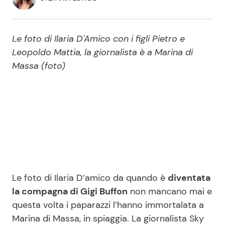
Economia
Fiction e Serie TV
Persone Scomparse
Programmi TV
Le foto di Ilaria D'Amico con i figli Pietro e
Leopoldo Mattia, la giornalista è a Marina di
Politica
Massa (foto)
Reality e Talent
Soap Opera
ShowBiz
Social News
News Cinema
News dal mondo
Le foto di Ilaria D’amico da quando è
diventata
News Musica
la compagna di Gigi Buffon
non mancano mai e
questa volta i paparazzi l’hanno immortalata a
News Spettacolo
Marina di Massa, in spiaggia. La giornalista Sky