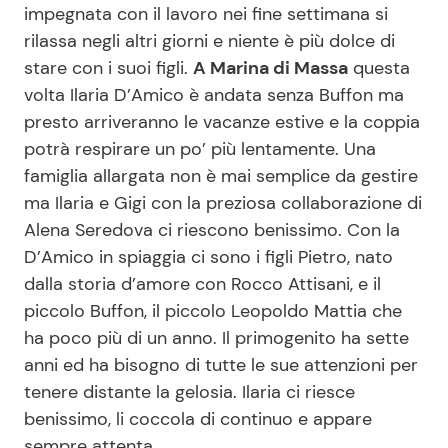
impegnata con il lavoro nei fine settimana si
Benessere
Cucina e Ricette
rilassa negli altri giorni e niente è più dolce di
stare con i suoi figli.
A Marina di Massa
questa
Casa
Consigli di Cucina
volta Ilaria D’Amico è andata senza Buffon ma
presto arriveranno le vacanze estive e la coppia
Moda e Style
Dolci
potrà respirare un po’ più lentamente. Una
famiglia allargata non è mai semplice da gestire
Mondo Mamma
Le Ricette in TV
ma Ilaria e Gigi con la preziosa collaborazione di
Alena Seredova ci riescono benissimo. Con la
News benessere
Primi Piatti
D’Amico in spiaggia ci sono i figli Pietro, nato
dalla storia d’amore con Rocco Attisani, e il
piccolo Buffon, il piccolo Leopoldo Mattia che
Salute
Ricette Facili e Veloci
ha poco più di un anno. Il primogenito ha sette
anni ed ha bisogno di tutte le sue attenzioni per
Viaggi e Turismo
Ricette Feste
tenere distante la gelosia. Ilaria ci riesce
benissimo, li coccola di continuo e appare
Festività
Ricette per Bambini
sempre attenta.