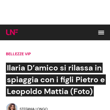
Vai al contenuto
BELLEZZE VIP
Cerca:
Ilaria D’amico si rilassa in
News e Cronaca
Gossip e TV
spiaggia con i figli Pietro e
Attualità Italiana
Bellezze VIP
Leopoldo Mattia (Foto)
Dal Mondo
Coppie VIP
STEFANIA LONGO