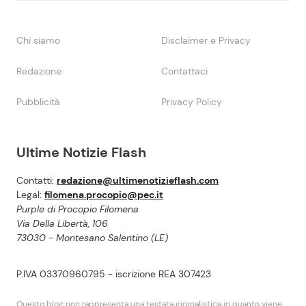
Chi siamo
Disclaimer e Privacy
Redazione
Contattaci
Pubblicità
Privacy Policy
Ultime Notizie Flash
Contatti:
redazione@ultimenotizieflash.com
Legal:
filomena.procopio@pec.it
Purple di Procopio Filomena
Via Della Libertà, 106
73030 - Montesano Salentino (LE)
P.IVA 03370960795 - iscrizione REA 307423
Questo blog non rappresenta una testata giornalistica in quanto viene