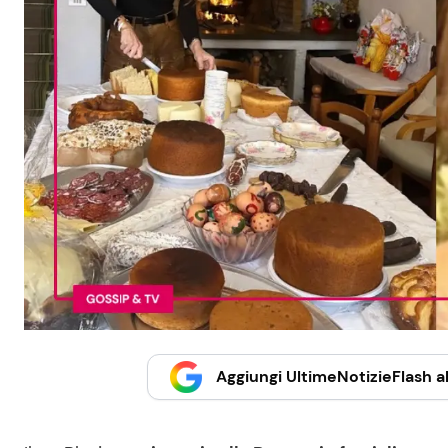
Aggiungi UltimeNotizieFlash al