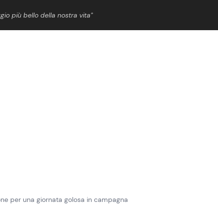
gio più bello della nostra vita”
ShowBiz
News Cinema
News Musica
News Spettacolo
dizione per una giornata golosa in campagna