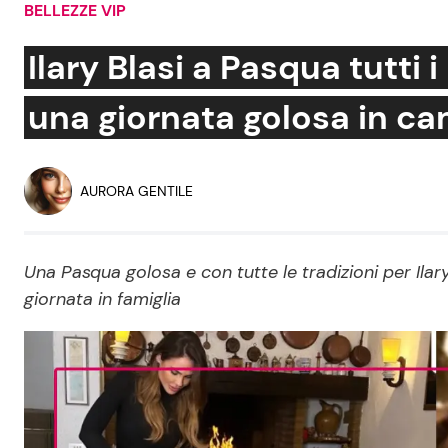
BELLEZZE VIP
Soap Opera
Ilary Blasi a Pasqua tutti i
una giornata golosa in c
Social News
Benessere
News dal mondo
Casa
AURORA GENTILE
Moda e Style
Mondo Mamma
Una Pasqua golosa e con tutte le tradizioni per Ilar
giornata in famiglia
News benessere
Salute
Viaggi e Turismo
Festività