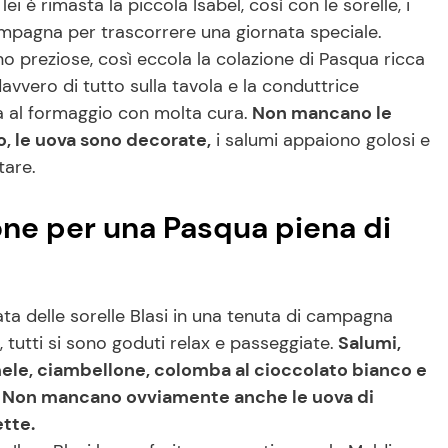
lei è rimasta la piccola Isabel, così con le sorelle, i
campagna per trascorrere una giornata speciale.
no preziose, così eccola la colazione di Pasqua ricca
 davvero di tutto sulla tavola e la conduttrice
a al formaggio con molta cura.
Non mancano le
o, le uova sono decorate,
i salumi appaiono golosi e
tare.
zione per una Pasqua piena di
nata delle sorelle Blasi in una tenuta di campagna
 tutti si sono goduti relax e passeggiate.
Salumi,
i mele, ciambellone, colomba al cioccolato bianco e
a. Non mancano ovviamente anche le uova di
ette.