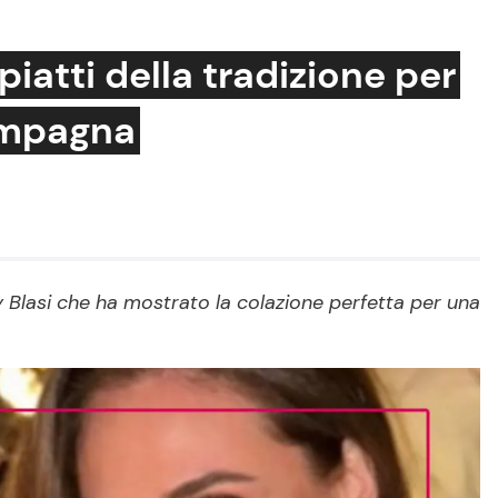
 piatti della tradizione per
ampagna
Cucina e Ricette
Consigli di Cucina
Dolci
Le Ricette in TV
y Blasi che ha mostrato la colazione perfetta per una
Primi Piatti
Ricette Facili e Veloci
Ricette Feste
Ricette per Bambini