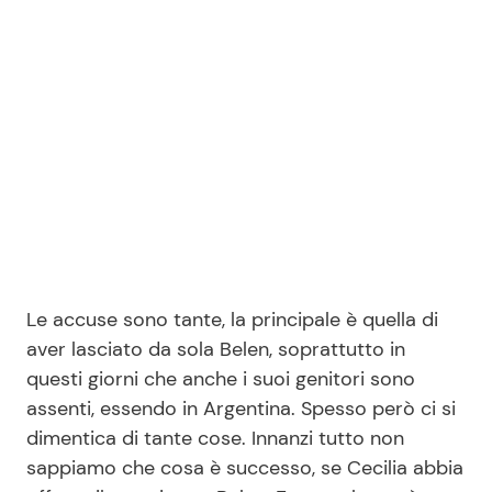
Seguici
Info
Chi siamo
Disclaimer e Privacy
Le accuse sono tante, la principale è quella di
Redazione
aver lasciato da sola Belen, soprattutto in
Contattaci
questi giorni che anche i suoi genitori sono
Pubblicità
assenti, essendo in Argentina. Spesso però ci si
dimentica di tante cose. Innanzi tutto non
Privacy Policy
sappiamo che cosa è successo, se Cecilia abbia