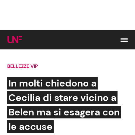
Vai al contenuto
BELLEZZE VIP
Cerca:
In molti chiedono a
News e Cronaca
Gossip e TV
Cecilia di stare vicino a
Attualità Italiana
Bellezze VIP
Belen ma si esagera con
Dal Mondo
Coppie VIP
le accuse