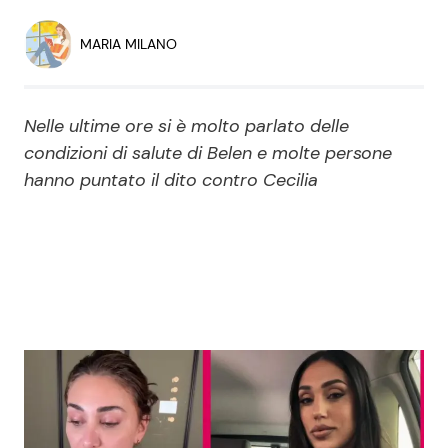
Economia
Fiction e Serie TV
MARIA MILANO
Persone Scomparse
Programmi TV
Nelle ultime ore si è molto parlato delle
Politica
Reality e Talent
condizioni di salute di Belen e molte persone
hanno puntato il dito contro Cecilia
Soap Opera
ShowBiz
Social News
News Cinema
News dal mondo
News Musica
News Spettacolo