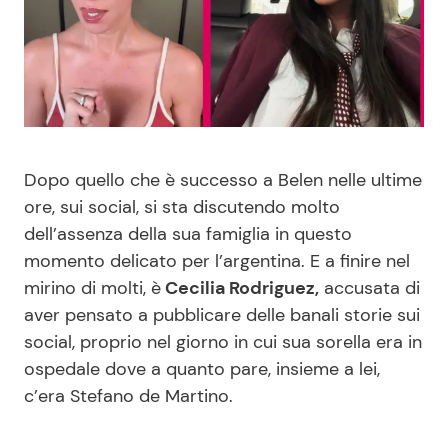
Benessere
Cucina e Ricette
Casa
Consigli di Cucina
Moda e Style
Dolci
Dopo quello che è successo a Belen nelle ultime
Mondo Mamma
Le Ricette in TV
ore, sui social, si sta discutendo molto
dell’assenza della sua famiglia in questo
News benessere
Primi Piatti
momento delicato per l’argentina. E a finire nel
mirino di molti, è
Cecilia Rodriguez,
accusata di
Salute
Ricette Facili e Veloci
aver pensato a pubblicare delle banali storie sui
social, proprio nel giorno in cui sua sorella era in
Viaggi e Turismo
Ricette Feste
ospedale dove a quanto pare, insieme a lei,
c’era Stefano de Martino.
Festività
Ricette per Bambini