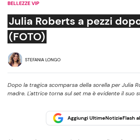
BELLEZZE VIP
Soap Opera
Julia Roberts a pezzi dop
(FOTO)
Social News
Benessere
News dal mondo
Casa
STEFANIA LONGO
Moda e Style
Mondo Mamma
Dopo la tragica scomparsa della sorella per Julia R
madre. L'attrice torna sul set ma è evidente il suo 
News benessere
Salute
Viaggi e Turismo
Aggiungi UltimeNotizieFlash al
Festività