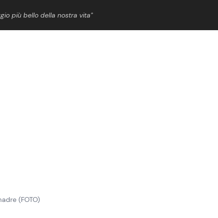
gio più bello della nostra vita”
ShowBiz
News Cinema
News Musica
News Spettacolo
 madre (FOTO)