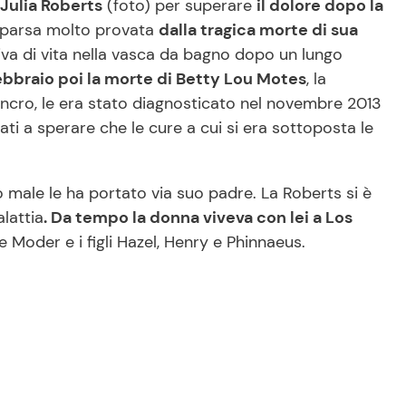
Julia Roberts
(foto) per superare
il dolore dopo la
 apparsa molto provata
dalla tragica morte di sua
riva di vita nella vasca da bagno dopo un lungo
ebbraio poi la morte di Betty Lou Motes
, la
ncro, le era stato diagnosticato nel novembre 2013
sati a sperare che le cure a cui si era sottoposta le
o male le ha portato via suo padre. La Roberts si è
lattia
. Da tempo la donna viveva con lei a Los
e Moder e i figli Hazel, Henry e Phinnaeus.