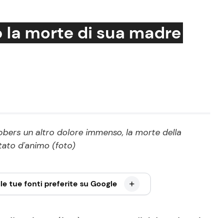
o la morte di sua madre
Cucina e Ricette
Consigli di Cucina
Dolci
Le Ricette in TV
obers un altro dolore immenso, la morte della
stato d'animo (foto)
Primi Piatti
Ricette Facili e Veloci
Ricette Feste
le tue fonti preferite su Google
Ricette per Bambini