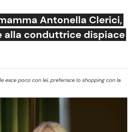
 mamma Antonella Clerici,
e alla conduttrice dispiace
Cucina e Ricette
Consigli di Cucina
Dolci
Le Ricette in TV
lle esce poco con lei, preferisce lo shopping con la
Primi Piatti
Ricette Facili e Veloci
Ricette Feste
Ricette per Bambini