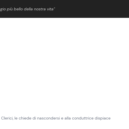
gio più bello della nostra vita”
ShowBiz
News Cinema
News Musica
News Spettacolo
lerici, le chiede di nascondersi e alla conduttrice dispiace