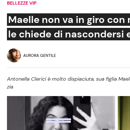
BELLEZZE VIP
Soap Opera
Maelle non va in giro con
le chiede di nascondersi 
Social News
Benessere
News dal mondo
Casa
AURORA GENTILE
Moda e Style
Mondo Mamma
Antonella Clerici è molto dispiaciuta, sua figlia Mae
zia
News benessere
Salute
Viaggi e Turismo
Festività