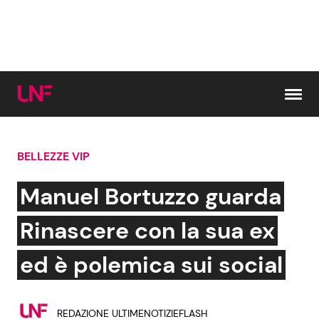
Vai al contenuto
BELLEZZE VIP
Cerca:
Manuel Bortuzzo guarda
News e Cronaca
Gossip e TV
Rinascere con la sua ex
Attualità Italiana
Bellezze VIP
ed è polemica sui social
Dal Mondo
Coppie VIP
REDAZIONE ULTIMENOTIZIEFLASH