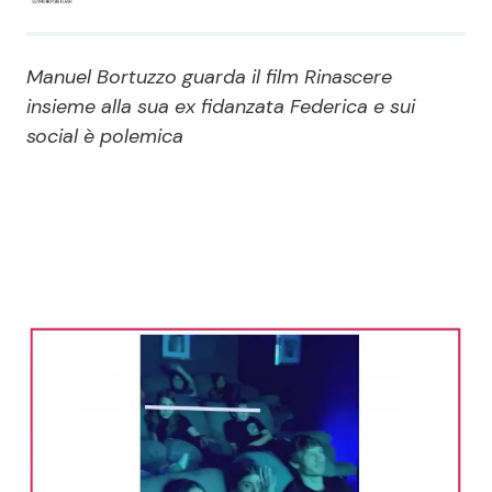
Economia
Fiction e Serie TV
Manuel Bortuzzo guarda il film Rinascere
Persone Scomparse
Programmi TV
insieme alla sua ex fidanzata Federica e sui
social è polemica
Politica
Reality e Talent
Soap Opera
ShowBiz
Social News
News Cinema
News dal mondo
News Musica
News Spettacolo