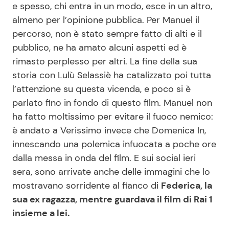
e spesso, chi entra in un modo, esce in un altro,
almeno per l’opinione pubblica. Per Manuel il
percorso, non è stato sempre fatto di alti e il
Seguici
pubblico, ne ha amato alcuni aspetti ed è
rimasto perplesso per altri. La fine della sua
storia con Lulù Selassiè ha catalizzato poi tutta
l’attenzione su questa vicenda, e poco si è
Info
parlato fino in fondo di questo film. Manuel non
Chi siamo
ha fatto moltissimo per evitare il fuoco nemico:
è andato a Verissimo invece che Domenica In,
Disclaimer e Privacy
innescando una polemica infuocata a poche ore
Redazione
dalla messa in onda del film. E sui social ieri
Contattaci
sera, sono arrivate anche delle immagini che lo
mostravano sorridente al fianco di
Federica, la
Pubblicità
sua ex ragazza, mentre guardava il film di Rai 1
Privacy Policy
insieme a lei.