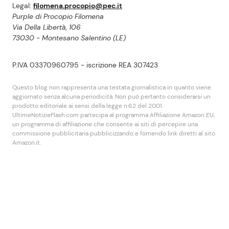
Legal:
filomena.procopio@pec.it
Purple di Procopio Filomena
Via Della Libertà, 106
73030 - Montesano Salentino (LE)
P.IVA 03370960795 - iscrizione REA 307423
Questo blog non rappresenta una testata giornalistica in quanto viene
aggiornato senza alcuna periodicità. Non puó pertanto considerarsi un
prodotto editoriale ai sensi della legge n.62 del 2001.
UltimeNotizieFlash.com partecipa al programma Affiliazione Amazon EU,
un programma di affiliazione che consente ai siti di percepire una
commissione pubblicitaria pubblicizzando e fornendo link diretti al sito
Amazon.it.