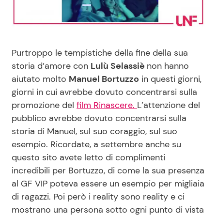
Benessere
Cucina e Ricette
Casa
Consigli di Cucina
Purtroppo le tempistiche della fine della sua
storia d’amore con
Lulù Selassiè
non hanno
Moda e Style
Dolci
aiutato molto
Manuel Bortuzzo
in questi giorni,
giorni in cui avrebbe dovuto concentrarsi sulla
Mondo Mamma
Le Ricette in TV
promozione del
film Rinascere.
L’attenzione del
pubblico avrebbe dovuto concentrarsi sulla
News benessere
Primi Piatti
storia di Manuel, sul suo coraggio, sul suo
esempio. Ricordate, a settembre anche su
Salute
Ricette Facili e Veloci
questo sito avete letto di complimenti
incredibili per Bortuzzo, di come la sua presenza
Viaggi e Turismo
Ricette Feste
al GF VIP poteva essere un esempio per migliaia
di ragazzi. Poi però i reality sono reality e ci
Festività
Ricette per Bambini
mostrano una persona sotto ogni punto di vista