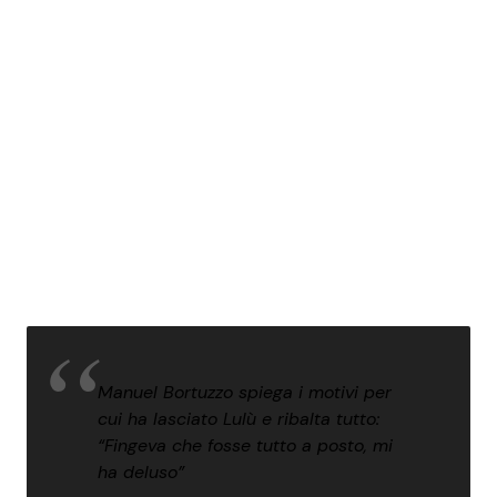
Manuel Bortuzzo spiega i motivi per
cui ha lasciato Lulù e ribalta tutto:
“Fingeva che fosse tutto a posto, mi
ha deluso”