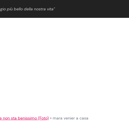
gio più bello della nostra vita”
ShowBiz
News Cinema
News Musica
News Spettacolo
e non sta benissimo (Foto)
»
mara venier a casa