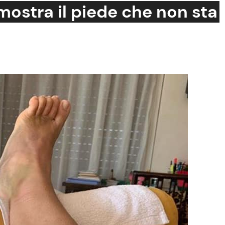
ostra il piede che non sta
Cucina e Ricette
Consigli di Cucina
Dolci
Le Ricette in TV
Primi Piatti
Ricette Facili e Veloci
Ricette Feste
Ricette per Bambini