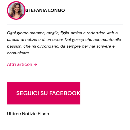
STEFANIA LONGO
Seguici
Ogni giorno mamma, moglie, figlia, amica e redattrice web a
caccia di notizie e di emozioni. Dal gossip che non mente alle
passioni che mi circondano: da sempre per me scrivere è
Info
comunicare.
Altri articoli →
Chi siamo
Disclaimer e Privacy
Redazione
SEGUICI SU FACEBOOK
Contattaci
Pubblicità
Ultime Notizie Flash
Privacy Policy