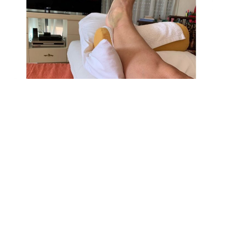
Economia
Fiction e Serie TV
Persone Scomparse
Programmi TV
Politica
Reality e Talent
Soap Opera
ShowBiz
Social News
News Cinema
News dal mondo
News Musica
News Spettacolo