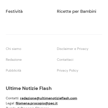
Festività
Ricette per Bambini
Chi siamo
Disclaimer e Privacy
Redazione
Contattaci
Pubblicità
Privacy Policy
Ultime Notizie Flash
Contatti:
redazione@ultimenotizieflash.com
Legal:
filomena.procopio@pec.it