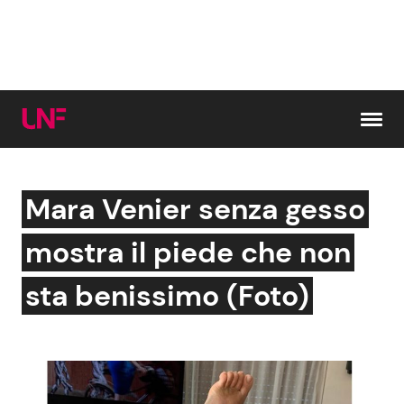
Vai al contenuto
Mara Venier senza gesso
Cerca:
mostra il piede che non
News e Cronaca
Gossip e TV
sta benissimo (Foto)
Attualità Italiana
Bellezze VIP
Dal Mondo
Coppie VIP