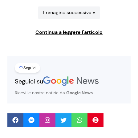
Benessere
Cucina e Ricette
Immagine successiva »
Casa
Consigli di Cucina
Continua a leggere l'articolo
Moda e Style
Dolci
Mondo Mamma
Le Ricette in TV
Seguici
News benessere
Primi Piatti
Seguici su
Ricevi le nostre notizie da
Google News
Salute
Ricette Facili e Veloci
Viaggi e Turismo
Ricette Feste
Festività
Ricette per Bambini