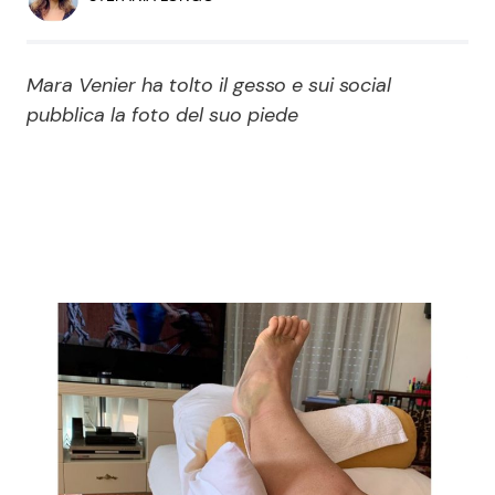
Economia
Fiction e Serie TV
Persone Scomparse
Programmi TV
Mara Venier ha tolto il gesso e sui social
pubblica la foto del suo piede
Politica
Reality e Talent
Soap Opera
ShowBiz
Social News
News Cinema
News dal mondo
News Musica
News Spettacolo