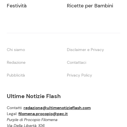
Festività
Ricette per Bambini
Chi siamo
Disclaimer e Privacy
Redazione
Contattaci
Pubblicità
Privacy Policy
Ultime Notizie Flash
Contatti:
redazione@ultimenotizieflash.com
Legal:
filomena.procopio@pec.it
Purple di Procopio Filomena
Via Della Libertà, 106