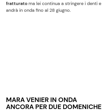
fratturato
ma lei continua a stringere i denti e
andrà in onda fino al 28 giugno.
Seguici
Info
Chi siamo
Disclaimer e Privacy
Redazione
Contattaci
Pubblicità
MARA VENIER IN ONDA
Privacy Policy
ANCORA PER DUE DOMENICHE