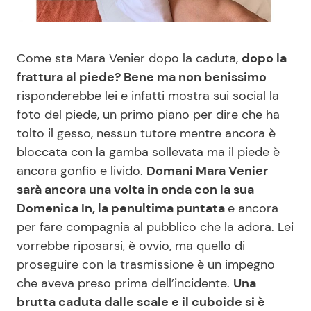
Benessere
Cucina e Ricette
Come sta Mara Venier dopo la caduta,
dopo la
Casa
Consigli di Cucina
frattura al piede? Bene ma non benissimo
risponderebbe lei e infatti mostra sui social la
Moda e Style
Dolci
foto del piede, un primo piano per dire che ha
tolto il gesso, nessun tutore mentre ancora è
Mondo Mamma
Le Ricette in TV
bloccata con la gamba sollevata ma il piede è
ancora gonfio e livido.
Domani Mara Venier
News benessere
Primi Piatti
sarà ancora una volta in onda con la sua
Domenica In, la penultima puntata
e ancora
Salute
Ricette Facili e Veloci
per fare compagnia al pubblico che la adora. Lei
vorrebbe riposarsi, è ovvio, ma quello di
Viaggi e Turismo
Ricette Feste
proseguire con la trasmissione è un impegno
che aveva preso prima dell’incidente.
Una
Festività
Ricette per Bambini
brutta caduta dalle scale e il cuboide si è