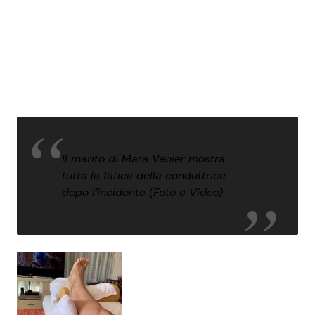
Il marito di Mara Venier mostra
tutta la fatica della conduttrice
dopo l’incidente (Foto e Video)