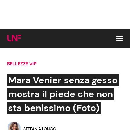
Vai al contenuto
BELLEZZE VIP
Cerca:
Mara Venier senza gesso
News e Cronaca
Gossip e TV
mostra il piede che non
Attualità Italiana
Bellezze VIP
sta benissimo (Foto)
Dal Mondo
Coppie VIP
STEFANIA LONGO