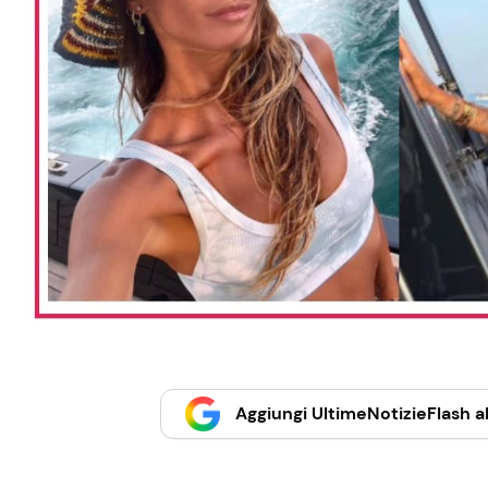
Aggiungi UltimeNotizieFlash al