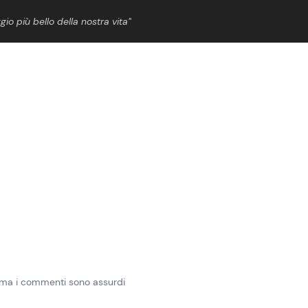
gio più bello della nostra vita”
ShowBiz
News Cinema
News Musica
News Spettacolo
io ma i commenti sono assurdi