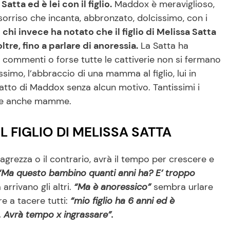
Satta ed è lei con il figlio.
Maddox è meraviglioso,
l sorriso che incanta, abbronzato, dolcissimo, con i
 chi invece ha notato che il figlio di Melissa Satta
re, fino a parlare di anoressia.
La Satta ha
 i commenti o forse tutte le cattiverie non si fermano
ssimo, l’abbraccio di una mamma al figlio, lui in
atto di Maddox senza alcun motivo. Tantissimi i
orse anche mamme.
 FIGLIO DI MELISSA SATTA
agrezza o il contrario, avrà il tempo per crescere e
“Ma questo bambino quanti anni ha? E’ troppo
rrivano gli altri.
“Ma è anoressico”
sembra urlare
re a tacere tutti:
“mio figlio ha 6 anni ed è
. Avrà tempo x ingrassare”.