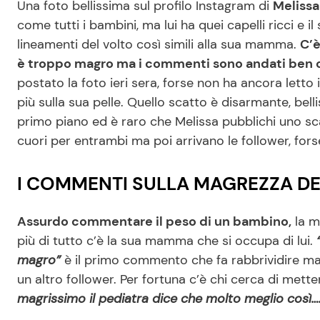
Una foto bellissima sul profilo Instagram di
Melissa 
come tutti i bambini, ma lui ha quei capelli ricci e i
lineamenti del volto così simili alla sua mamma.
C’è
è troppo magro ma i commenti sono andati ben olt
postato la foto ieri sera, forse non ha ancora letto
più sulla sua pelle. Quello scatto è disarmante, belli
primo piano ed è raro che Melissa pubblichi uno sc
cuori per entrambi ma poi arrivano le follower, f
I COMMENTI SULLA MAGREZZA DEL
Assurdo commentare il peso di un bambino,
la m
più di tutto c’è la sua mamma che si occupa di lui.
magro”
è il primo commento che fa rabbrividire ma a
un altro follower. Per fortuna c’è chi cerca di mette
magrissimo il pediatra dice che molto meglio così…