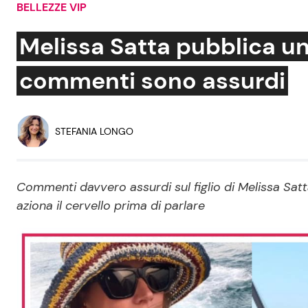
BELLEZZE VIP
Soap Opera
Melissa Satta pubblica una 
commenti sono assurdi
Social News
Benessere
News dal mondo
Casa
STEFANIA LONGO
Moda e Style
Mondo Mamma
Commenti davvero assurdi sul figlio di Melissa Sat
aziona il cervello prima di parlare
News benessere
Salute
Viaggi e Turismo
Festività