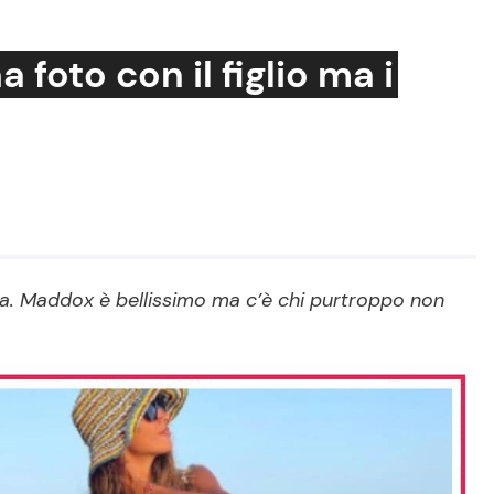
foto con il figlio ma i
Cucina e Ricette
Consigli di Cucina
Dolci
Le Ricette in TV
ta. Maddox è bellissimo ma c’è chi purtroppo non
Primi Piatti
Ricette Facili e Veloci
Ricette Feste
Ricette per Bambini