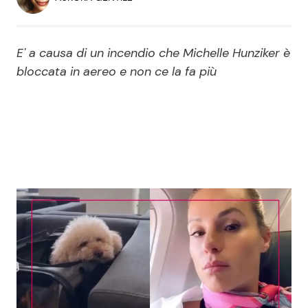
Economia
Fiction e Serie TV
Persone Scomparse
Programmi TV
E' a causa di un incendio che Michelle Hunziker è
bloccata in aereo e non ce la fa più
Politica
Reality e Talent
Soap Opera
ShowBiz
Social News
News Cinema
News dal mondo
News Musica
News Spettacolo