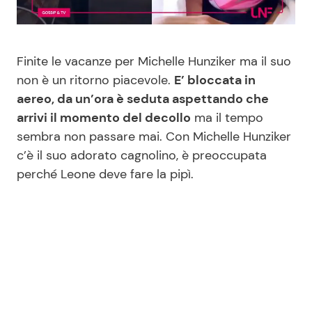
Benessere
Cucina e Ricette
Casa
Consigli di Cucina
Finite le vacanze per Michelle Hunziker ma il suo
non è un ritorno piacevole.
E’ bloccata in
Moda e Style
Dolci
aereo, da un’ora è seduta aspettando che
arrivi il momento del decollo
ma il tempo
sembra non passare mai. Con Michelle Hunziker
Mondo Mamma
Le Ricette in TV
c’è il suo adorato cagnolino, è preoccupata
perché Leone deve fare la pipì.
News benessere
Primi Piatti
Salute
Ricette Facili e Veloci
Viaggi e Turismo
Ricette Feste
Festività
Ricette per Bambini