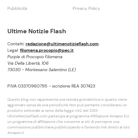
Pubblicità
Privacy Policy
Ultime Notizie Flash
Contatti:
redazione@ultimenotizieflash.com
Legal:
filomena.procopio@pec.it
Purple di Procopio Filomena
Via Della Libertà, 106
73030 - Montesano Salentino (LE)
P.IVA 03370960795 - iscrizione REA 307423
Questo blog non rappresenta una testata giornalistica in quanto viene
aggiornato senza alcuna periodicità. Non puó pertanto considerarsi un
prodotto editoriale ai sensi della legge n.62 del 2001.
UltimeNotizieFlash.com partecipa al programma Affiliazione Amazon EU,
un programma di affiliazione che consente ai siti di percepire una
commissione pubblicitaria pubblicizzando e fornendo link diretti al sito
Amazon.it.