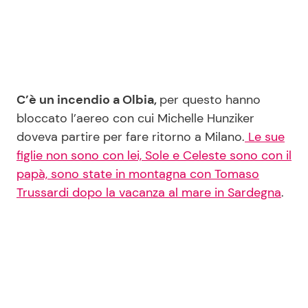
Seguici
C’è un incendio a Olbia,
per questo hanno
bloccato l’aereo con cui Michelle Hunziker
Info
doveva partire per fare ritorno a Milano.
Le sue
figlie non sono con lei, Sole e Celeste sono con il
Chi siamo
papà, sono state in montagna con Tomaso
Disclaimer e Privacy
Trussardi dopo la vacanza al mare in Sardegna
.
Redazione
Contattaci
Pubblicità
Privacy Policy