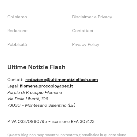
Chi siamo
Disclaimer e Privacy
Redazione
Contattaci
Pubblicità
Privacy Policy
Ultime Notizie Flash
Contatti:
redazione@ultimenotizieflash.com
Legal:
filomena.procopio@pec.it
Purple di Procopio Filomena
Via Della Libertà, 106
73030 - Montesano Salentino (LE)
P.IVA 03370960795 - iscrizione REA 307423
Questo blog non rappresenta una testata giornalistica in quanto viene