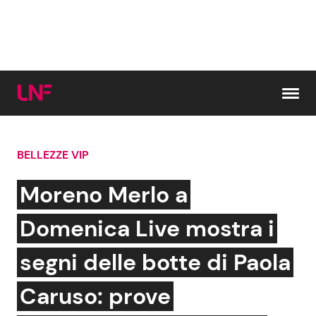
Vai al contenuto
BELLEZZE VIP
Cerca:
Moreno Merlo a
News e Cronaca
Gossip e TV
Domenica Live mostra i
Attualità Italiana
Bellezze VIP
segni delle botte di Paola
Dal Mondo
Coppie VIP
Caruso: prove