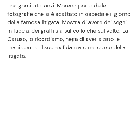
una gomitata, anzi. Moreno porta delle
fotografie che si è scattato in ospedale il giorno
Seguici
della famosa litigata. Mostra di avere dei segni
in faccia, dei graffi sia sul collo che sul volto. La
Caruso, lo ricordiamo, nega di aver alzato le
mani contro il suo ex fidanzato nel corso della
litigata.
Info
Chi siamo
Disclaimer e Privacy
Redazione
Contattaci
Pubblicità
Privacy Policy