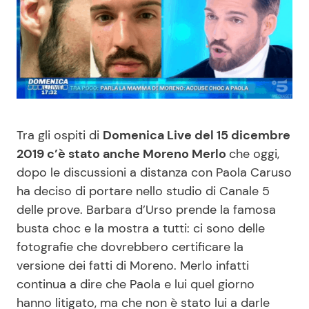
Benessere
Cucina e Ricette
Casa
Consigli di Cucina
Moda e Style
Dolci
Tra gli ospiti di
Domenica Live del 15 dicembre
Mondo Mamma
Le Ricette in TV
2019 c’è stato anche Moreno Merlo
che oggi,
dopo le discussioni a distanza con Paola Caruso
News benessere
Primi Piatti
ha deciso di portare nello studio di Canale 5
delle prove. Barbara d’Urso prende la famosa
Salute
Ricette Facili e Veloci
busta choc e la mostra a tutti: ci sono delle
fotografie che dovrebbero certificare la
Viaggi e Turismo
Ricette Feste
versione dei fatti di Moreno. Merlo infatti
continua a dire che Paola e lui quel giorno
Festività
Ricette per Bambini
hanno litigato, ma che non è stato lui a darle