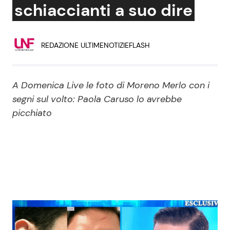
schiaccianti a suo dire
Economia
Fiction e Serie TV
Persone Scomparse
Programmi TV
REDAZIONE ULTIMENOTIZIEFLASH
Politica
Reality e Talent
A Domenica Live le foto di Moreno Merlo con i
Soap Opera
segni sul volto: Paola Caruso lo avrebbe
picchiato
ShowBiz
Social News
News Cinema
News dal mondo
News Musica
News Spettacolo