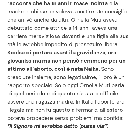
racconta che ha 18 anni rimase incinta
e la
madre le chiese se voleva abortire. Un consiglio
che arrivò anche da altri. Ornella Muti aveva
Seguici
debuttato come attrice a 14 anni, aveva una
carriera meravigliosa davanti e una figlia alla sua
età le avrebbe impedito di proseguire libera.
Scelse di portare avanti la gravidanza, era
Info
giovanissima ma non pensò nemmeno per un
Chi siamo
attimo all’aborto, così è nata Naike.
Sono
cresciute insieme, sono legatissime, il loro è un
Disclaimer e Privacy
rapporto speciale. Solo oggi Ornella Muti parla
Redazione
di quel periodo e di quanto sia stato difficile
Contattaci
essere una ragazza madre. In Italia l’aborto era
illegale ma non fu questo a fermarla, all’estero
Pubblicità
poteva procedere senza problemi ma confida:
Privacy Policy
“Il Signore mi avrebbe detto ‘pussa via’”.