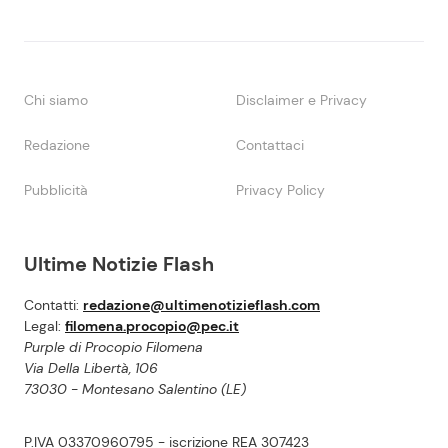
Chi siamo
Disclaimer e Privacy
Redazione
Contattaci
Pubblicità
Privacy Policy
Ultime Notizie Flash
Contatti:
redazione@ultimenotizieflash.com
Legal:
filomena.procopio@pec.it
Purple di Procopio Filomena
Via Della Libertà, 106
73030 - Montesano Salentino (LE)
P.IVA 03370960795 - iscrizione REA 307423