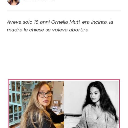
Economia
Fiction e Serie TV
Persone Scomparse
Programmi TV
Aveva solo 18 anni Ornella Muti, era incinta, la
madre le chiese se voleva abortire
Politica
Reality e Talent
Soap Opera
ShowBiz
Social News
News Cinema
News dal mondo
News Musica
News Spettacolo