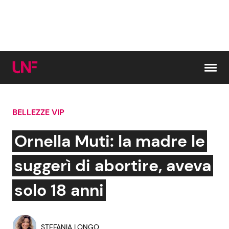
Vai al contenuto
BELLEZZE VIP
Cerca:
Ornella Muti: la madre le
News e Cronaca
Gossip e TV
suggerì di abortire, aveva
Attualità Italiana
Bellezze VIP
solo 18 anni
Dal Mondo
Coppie VIP
STEFANIA LONGO