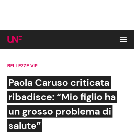
Vai al contenuto
BELLEZZE VIP
Cerca:
Paola Caruso criticata
News e Cronaca
Gossip e TV
ribadisce: “Mio figlio ha
Attualità Italiana
Bellezze VIP
un grosso problema di
Dal Mondo
Coppie VIP
salute”