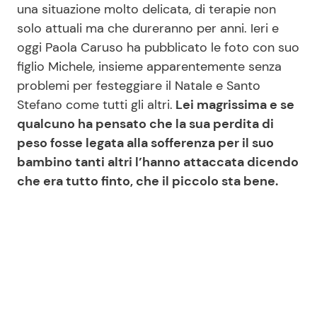
una situazione molto delicata, di terapie non
solo attuali ma che dureranno per anni. Ieri e
oggi Paola Caruso ha pubblicato le foto con suo
Seguici
figlio Michele, insieme apparentemente senza
problemi per festeggiare il Natale e Santo
Stefano come tutti gli altri.
Lei magrissima e se
qualcuno ha pensato che la sua perdita di
Info
peso fosse legata alla sofferenza per il suo
Chi siamo
bambino tanti altri l’hanno attaccata dicendo
che era tutto finto, che il piccolo sta bene.
Disclaimer e Privacy
Redazione
Contattaci
Pubblicità
Privacy Policy