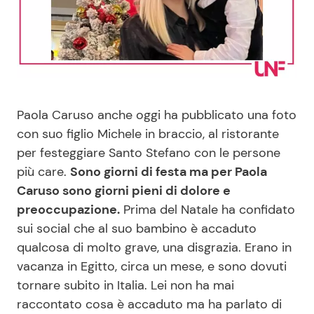
Benessere
Cucina e Ricette
Casa
Consigli di Cucina
Moda e Style
Dolci
Paola Caruso anche oggi ha pubblicato una foto
con suo figlio Michele in braccio, al ristorante
Mondo Mamma
Le Ricette in TV
per festeggiare Santo Stefano con le persone
più care.
Sono giorni di festa ma per Paola
News benessere
Primi Piatti
Caruso sono giorni pieni di dolore e
preoccupazione.
Prima del Natale ha confidato
Salute
Ricette Facili e Veloci
sui social che al suo bambino è accaduto
qualcosa di molto grave, una disgrazia. Erano in
Viaggi e Turismo
Ricette Feste
vacanza in Egitto, circa un mese, e sono dovuti
tornare subito in Italia. Lei non ha mai
Festività
Ricette per Bambini
raccontato cosa è accaduto ma ha parlato di