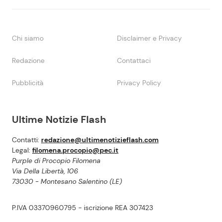
Chi siamo
Disclaimer e Privacy
Redazione
Contattaci
Pubblicità
Privacy Policy
Ultime Notizie Flash
Contatti:
redazione@ultimenotizieflash.com
Legal:
filomena.procopio@pec.it
Purple di Procopio Filomena
Via Della Libertà, 106
73030 - Montesano Salentino (LE)
P.IVA 03370960795 - iscrizione REA 307423