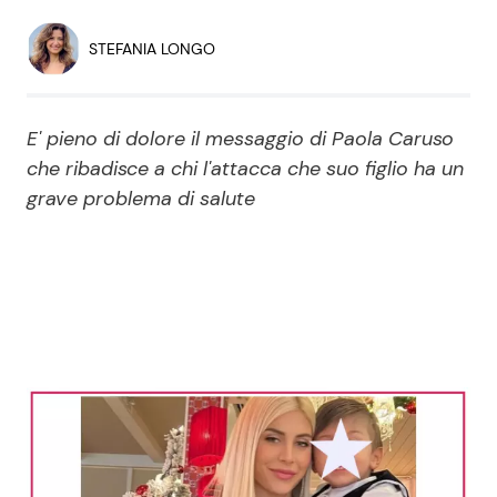
Economia
Fiction e Serie TV
STEFANIA LONGO
Persone Scomparse
Programmi TV
E' pieno di dolore il messaggio di Paola Caruso
Politica
Reality e Talent
che ribadisce a chi l'attacca che suo figlio ha un
grave problema di salute
Soap Opera
ShowBiz
Social News
News Cinema
News dal mondo
News Musica
News Spettacolo