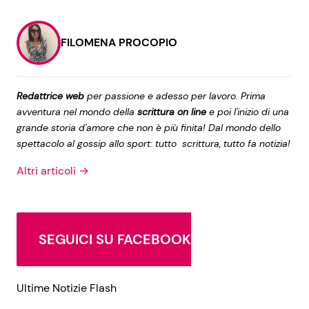
FILOMENA PROCOPIO
Seguici
Redattrice web
per passione e adesso per lavoro. Prima
avventura nel mondo della
scrittura on line
e poi l'inizio di una
Info
grande storia d'amore che non è più finita! Dal mondo dello
spettacolo al gossip allo sport: tutto scrittura, tutto fa notizia!
Chi siamo
Altri articoli →
Disclaimer e Privacy
Redazione
Contattaci
SEGUICI SU FACEBOOK
Pubblicità
Privacy Policy
Ultime Notizie Flash