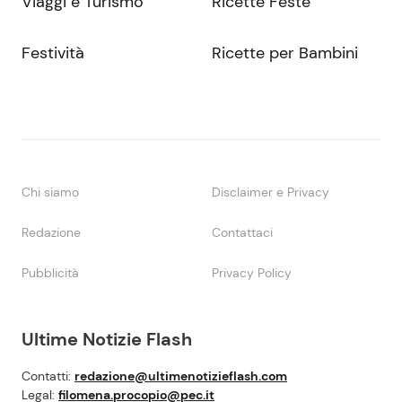
Viaggi e Turismo
Ricette Feste
Festività
Ricette per Bambini
Chi siamo
Disclaimer e Privacy
Redazione
Contattaci
Pubblicità
Privacy Policy
Ultime Notizie Flash
Contatti:
redazione@ultimenotizieflash.com
Legal:
filomena.procopio@pec.it