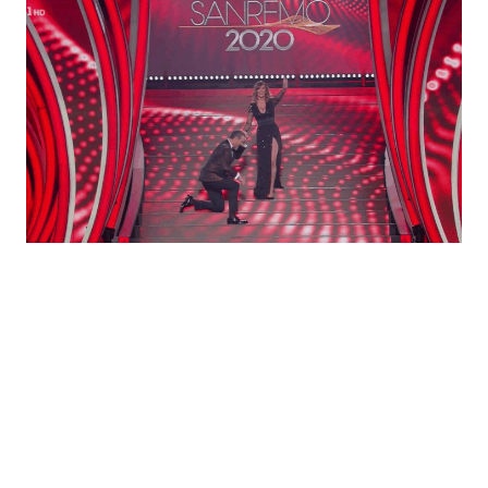
Economia
Fiction e Serie TV
Persone Scomparse
Programmi TV
Politica
Reality e Talent
Soap Opera
ShowBiz
Social News
News Cinema
News dal mondo
News Musica
News Spettacolo