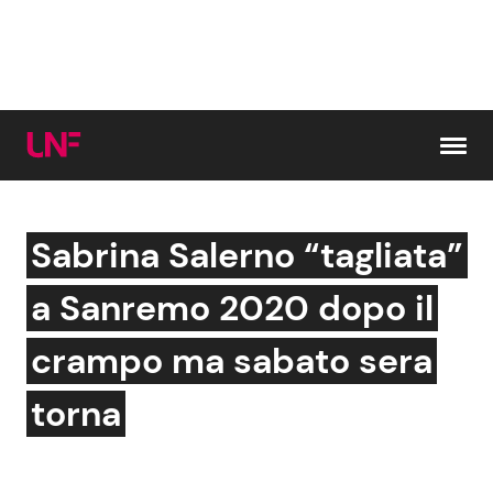
Vai al contenuto
Sabrina Salerno “tagliata”
Cerca:
a Sanremo 2020 dopo il
News e Cronaca
Gossip e TV
crampo ma sabato sera
Attualità Italiana
Bellezze VIP
torna
Dal Mondo
Coppie VIP