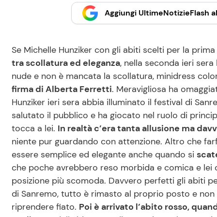
Aggiungi UltimeNotizieFlash al
Se Michelle Hunziker con gli abiti scelti per la prim
tra scollatura ed eleganza
, nella seconda ieri sera
nude e non è mancata la scollatura, minidress col
firma di Alberta Ferretti
. Meravigliosa ha omaggia
Hunziker ieri sera abbia illuminato il festival di Sa
salutato il pubblico e ha giocato nel ruolo di princ
tocca a lei.
In realtà c’era tanta allusione ma da
niente pur guardando con attenzione. Altro che farf
essere semplice ed elegante anche quando si
scat
che poche avrebbero reso morbida e comica e lei co
posizione più scomoda.
Davvero perfetti gli abiti p
di Sanremo, tutto è rimasto al proprio posto e non 
riprendere fiato.
Poi è arrivato l’abito rosso, quan