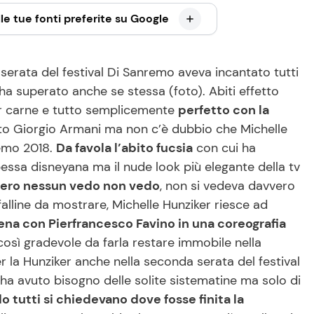
le tue fonti preferite su Google
a serata del festival Di Sanremo aveva incantato tutti
 ha superato anche se stessa (foto). Abiti effetto
or carne e tutto semplicemente
perfetto con la
to Giorgio Armani ma non c’è dubbio che Michelle
nremo 2018.
Da favola l’abito fucsia
con cui ha
ipessa disneyana ma il nude look più elegante della tv
vvero nessun vedo non vedo
, non si vedeva davvero
alline da mostrare, Michelle Hunziker riesce ad
ena con Pierfrancesco Favino in una coreografia
sì gradevole da farla restare immobile nella
er la Hunziker anche nella seconda serata del festival
ha avuto bisogno delle solite sistematine ma solo di
do tutti si chiedevano dove fosse finita la