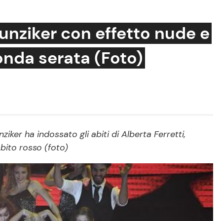
unziker con effetto nude e
onda serata (Foto)
Cucina e Ricette
Consigli di Cucina
Dolci
Le Ricette in TV
ker ha indossato gli abiti di Alberta Ferretti,
abito rosso (foto)
Primi Piatti
Ricette Facili e Veloci
Ricette Feste
Ricette per Bambini