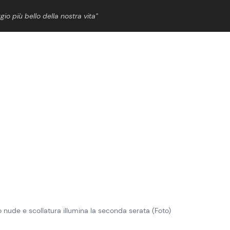
gio più bello della nostra vita”
ShowBiz
News Cinema
News Musica
News Spettacolo
 nude e scollatura illumina la seconda serata (Foto)