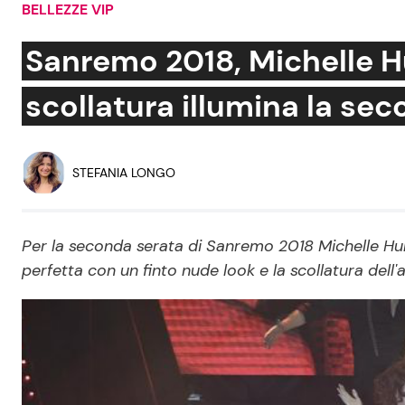
BELLEZZE VIP
Soap Opera
Sanremo 2018, Michelle H
scollatura illumina la sec
Social News
Benessere
News dal mondo
Casa
STEFANIA LONGO
Moda e Style
Mondo Mamma
Per la seconda serata di Sanremo 2018 Michelle Hunzi
perfetta con un finto nude look e la scollatura dell'
News benessere
Salute
Viaggi e Turismo
Festività