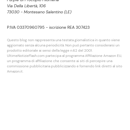
Via Della Libertà, 106
73030 - Montesano Salentino (LE)
P.IVA 03370960795 - iscrizione REA 307423
Questo blog non rappresenta una testata giornalistica in quanto viene
aggiornato senza alcuna periodicità. Non puó pertanto considerarsi un
prodotto editoriale ai sensi della legge n.62 del 2001.
UltimeNotizieFlash.com partecipa al programma Affiliazione Amazon EU,
un programma di affiliazione che consente ai siti di percepire una
commissione pubblicitaria pubblicizzando e fornendo link diretti al sito
Amazon.it.