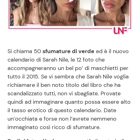
Benessere
Cucina e Ricette
Casa
Consigli di Cucina
Moda e Style
Dolci
Si chiama 50
sfumature di verde
ed è il nuovo
calendario di Sarah Nile, le 12 foto che
Mondo Mamma
Le Ricette in TV
accompagneranno un bel po’ di maschietti per
tutto il 2015. Se vi sembra che Sarah Nile voglia
News benessere
Primi Piatti
richiamare il ben noto titolo del libro che ha
scandalizzato tutti, non vi sbagliate. Provate
Salute
Ricette Facili e Veloci
quindi ad immaginare quanto possa essere alto
il tasso erotico di questo calendario. Date
Viaggi e Turismo
Ricette Feste
un’occhiata e forse non l’avrete nemmeno
immaginato così ricco di sfumature.
Festività
Ricette per Bambini