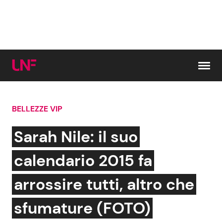
Vai al contenuto
BELLEZZE VIP
Cerca:
Sarah Nile: il suo
News e Cronaca
Gossip e TV
calendario 2015 fa
Attualità Italiana
Bellezze VIP
arrossire tutti, altro che
Dal Mondo
Coppie VIP
sfumature (FOTO)