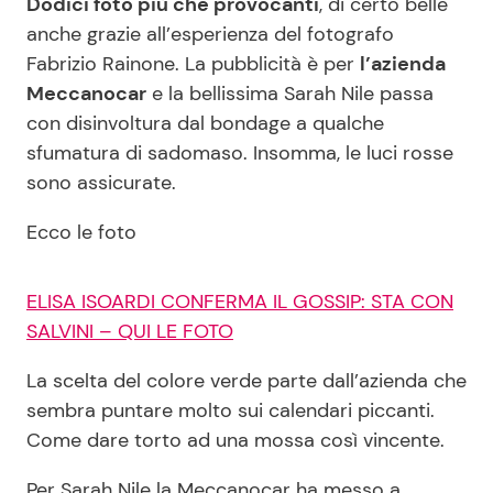
Dodici foto più che provocanti
, di certo belle
anche grazie all’esperienza del fotografo
Fabrizio Rainone. La pubblicità è per
l’azienda
Seguici
Meccanocar
e la bellissima Sarah Nile passa
con disinvoltura dal bondage a qualche
sfumatura di sadomaso. Insomma, le luci rosse
sono assicurate.
Info
Ecco le foto
Chi siamo
Disclaimer e Privacy
ELISA ISOARDI CONFERMA IL GOSSIP: STA CON
Redazione
SALVINI – QUI LE FOTO
Contattaci
La scelta del colore verde parte dall’azienda che
Pubblicità
sembra puntare molto sui calendari piccanti.
Come dare torto ad una mossa così vincente.
Privacy Policy
Per Sarah Nile la Meccanocar ha messo a