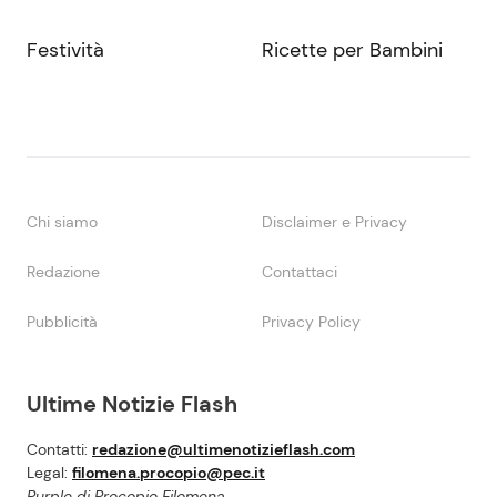
Festività
Ricette per Bambini
Chi siamo
Disclaimer e Privacy
Redazione
Contattaci
Pubblicità
Privacy Policy
Ultime Notizie Flash
Contatti:
redazione@ultimenotizieflash.com
Legal:
filomena.procopio@pec.it
Purple di Procopio Filomena