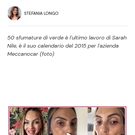
Economia
Fiction e Serie TV
STEFANIA LONGO
Persone Scomparse
Programmi TV
50 sfumature di verde è l'ultimo lavoro di Sarah
Politica
Reality e Talent
Nile, è il suo calendario del 2015 per l'azienda
Meccanocar (foto)
Soap Opera
ShowBiz
Social News
News Cinema
News dal mondo
News Musica
News Spettacolo