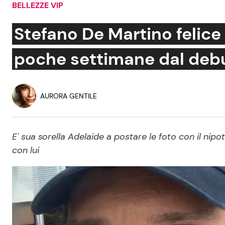
BELLEZZE VIP
Soap Opera
Stefano De Martino felice c
poche settimane dal debut
Social News
Benessere
News dal mondo
Casa
AURORA GENTILE
Moda e Style
Mondo Mamma
E' sua sorella Adelaide a postare le foto con il nip
con lui
News benessere
Salute
Viaggi e Turismo
Festività