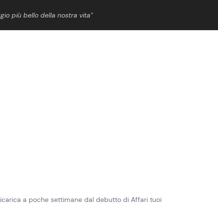
gio più bello della nostra vita”
ShowBiz
News Cinema
News Musica
News Spettacolo
 ricarica a poche settimane dal debutto di Affari tuoi