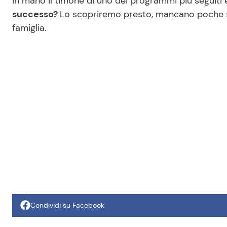
in mano il timone di uno dei programmi più seguiti 
successo?
Lo scopriremo presto, mancano poche se
famiglia.
Condividi su Facebook