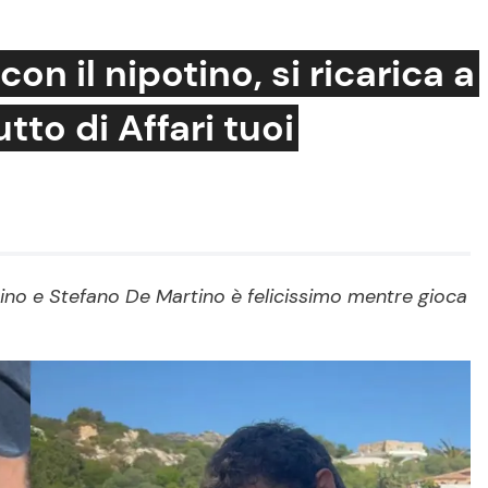
on il nipotino, si ricarica a
to di Affari tuoi
Cucina e Ricette
Consigli di Cucina
Dolci
Le Ricette in TV
otino e Stefano De Martino è felicissimo mentre gioca
Primi Piatti
Ricette Facili e Veloci
Ricette Feste
Ricette per Bambini