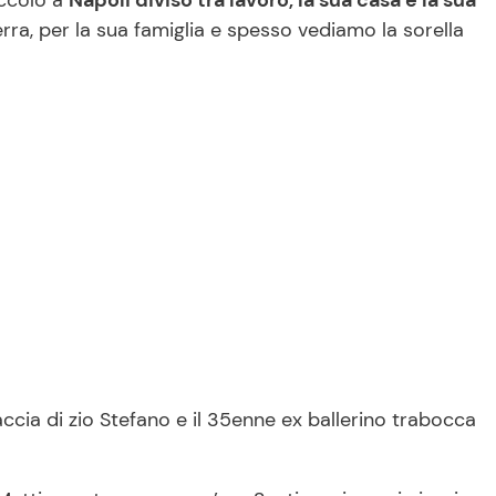
eccolo a
Napoli diviso tra lavoro, la sua casa e la sua
rra, per la sua famiglia e spesso vediamo la sorella
raccia di zio Stefano e il 35enne ex ballerino trabocca