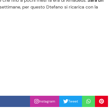
e che fino a pochi mesi fa era di Amadeus.
Sarà un
ttimane, per questo Dtefano si ricarica con la
Instagram
Tweet