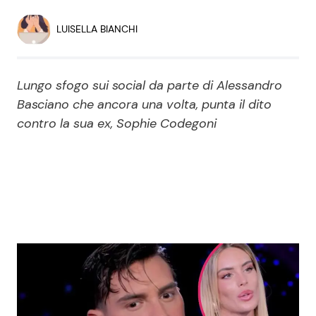
Economia
Fiction e Serie TV
LUISELLA BIANCHI
Persone Scomparse
Programmi TV
Lungo sfogo sui social da parte di Alessandro
Politica
Reality e Talent
Basciano che ancora una volta, punta il dito
contro la sua ex, Sophie Codegoni
Soap Opera
ShowBiz
Social News
News Cinema
News dal mondo
News Musica
News Spettacolo