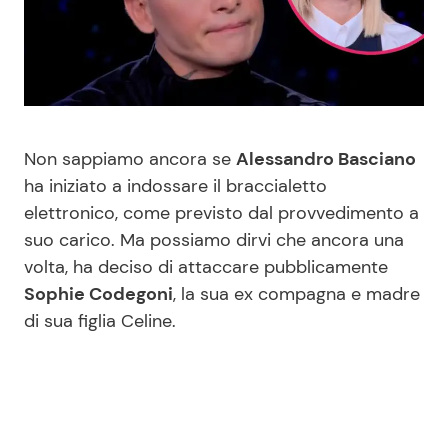
Benessere
Cucina e Ricette
Casa
Consigli di Cucina
Moda e Style
Dolci
Non sappiamo ancora se
Alessandro Basciano
ha iniziato a indossare il braccialetto
Mondo Mamma
Le Ricette in TV
elettronico, come previsto dal provvedimento a
suo carico. Ma possiamo dirvi che ancora una
News benessere
Primi Piatti
volta, ha deciso di attaccare pubblicamente
Sophie Codegoni
, la sua ex compagna e madre
Salute
Ricette Facili e Veloci
di sua figlia Celine.
Viaggi e Turismo
Ricette Feste
Festività
Ricette per Bambini