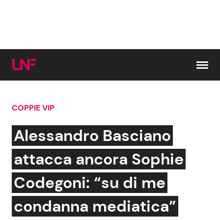
Vai al contenuto
COPPIE VIP
Cerca:
Alessandro Basciano
News e Cronaca
Gossip e TV
attacca ancora Sophie
Attualità Italiana
Bellezze VIP
Codegoni: “su di me
Dal Mondo
Coppie VIP
condanna mediatica”