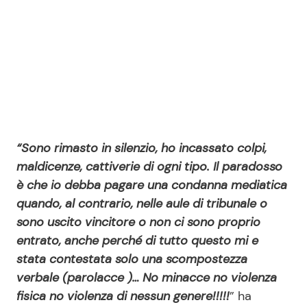
Seguici
Info
“Sono rimasto in silenzio, ho incassato colpi,
Chi siamo
maldicenze, cattiverie di ogni tipo. Il paradosso
Disclaimer e Privacy
è che io debba pagare una condanna mediatica
quando, al contrario, nelle aule di tribunale o
Redazione
sono uscito vincitore o non ci sono proprio
Contattaci
entrato, anche perché di tutto questo mi e
Pubblicità
stata contestata solo una scompostezza
verbale (parolacce )… No minacce no violenza
Privacy Policy
fisica no violenza di nessun genere!!!!!
” ha