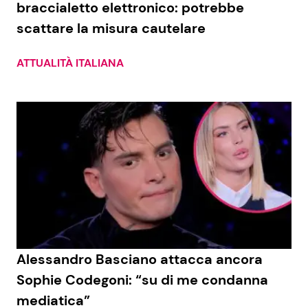
braccialetto elettronico: potrebbe
scattare la misura cautelare
Seguici
ATTUALITÀ ITALIANA
Info
Chi siamo
Disclaimer e Privacy
Redazione
Contattaci
Pubblicità
Alessandro Basciano attacca ancora
Sophie Codegoni: “su di me condanna
Privacy Policy
mediatica”