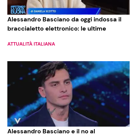
Benessere
Cucina e Ricette
Alessandro Basciano da oggi indossa il
Casa
Consigli di Cucina
braccialetto elettronico: le ultime
Moda e Style
Dolci
ATTUALITÀ ITALIANA
Mondo Mamma
Le Ricette in TV
News benessere
Primi Piatti
Salute
Ricette Facili e Veloci
Viaggi e Turismo
Ricette Feste
Festività
Ricette per Bambini
Alessandro Basciano e il no al