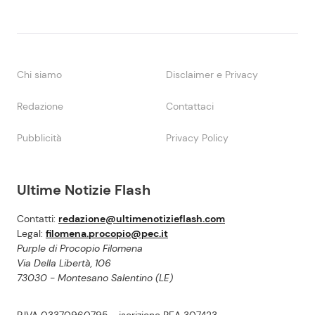
Chi siamo
Disclaimer e Privacy
Redazione
Contattaci
Pubblicità
Privacy Policy
Ultime Notizie Flash
Contatti:
redazione@ultimenotizieflash.com
Legal:
filomena.procopio@pec.it
Purple di Procopio Filomena
Via Della Libertà, 106
73030 - Montesano Salentino (LE)