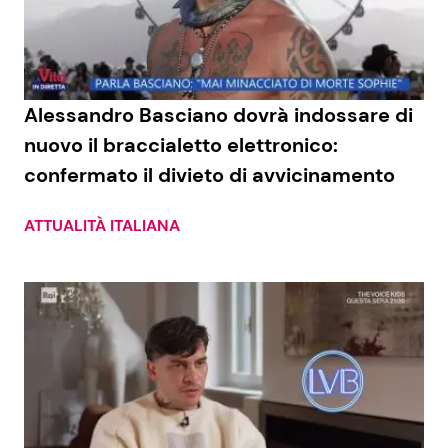
Economia
Fiction e Serie TV
Persone Scomparse
Programmi TV
Alessandro Basciano dovrà indossare di
Politica
Reality e Talent
nuovo il braccialetto elettronico:
confermato il divieto di avvicinamento
Soap Opera
ATTUALITÀ ITALIANA
ShowBiz
Social News
News Cinema
News dal mondo
News Musica
News Spettacolo