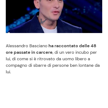
Benessere
Cucina e Ricette
Casa
Consigli di Cucina
Moda e Style
Dolci
Alessandro Basciano
ha raccontato delle 48
Mondo Mamma
Le Ricette in TV
ore passate in carcere
, di un vero incubo per
lui, di come si è ritrovato da uomo libero a
News benessere
Primi Piatti
compagno di sbarre di persone ben lontane da
lui.
Salute
Ricette Facili e Veloci
Viaggi e Turismo
Ricette Feste
Festività
Ricette per Bambini