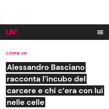
Vai al contenuto
COPPIE VIP
Cerca:
Alessandro Basciano
News e Cronaca
Gossip e TV
racconta l’incubo del
Attualità Italiana
Bellezze VIP
carcere e chi c’era con lui
Dal Mondo
Coppie VIP
nelle celle