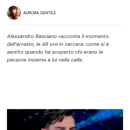
Economia
Fiction e Serie TV
AURORA GENTILE
Persone Scomparse
Programmi TV
Alessandro Basciano racconta il momento
Politica
Reality e Talent
dell'arresto, le 48 ore in carcere, come si è
sentito quando ha scoperto chi erano le
Soap Opera
persone insieme a lui nelle celle
ShowBiz
Social News
News Cinema
News dal mondo
News Musica
News Spettacolo