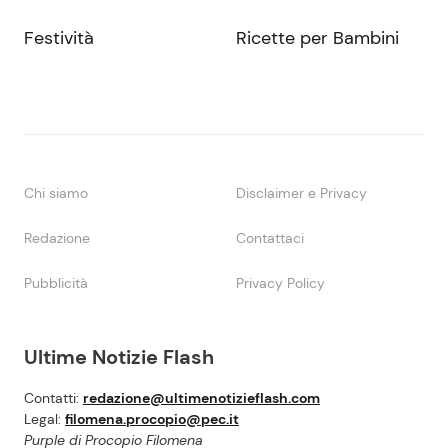
Festività
Ricette per Bambini
Chi siamo
Disclaimer e Privacy
Redazione
Contattaci
Pubblicità
Privacy Policy
Ultime Notizie Flash
Contatti:
redazione@ultimenotizieflash.com
Legal:
filomena.procopio@pec.it
Purple di Procopio Filomena