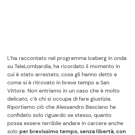
Seguici
Info
L’ha raccontato nel programma Iceberg in onda
su TeleLombardia, ha ricordato il momento in
Chi siamo
cui è stato arrestato, cosa gli hanno detto e
Disclaimer e Privacy
come si è ritrovato in breve tempo a San
Redazione
Vittore. Non entriamo in un caso che è molto
delicato, c’è chi si occupa di fare giustizia.
Contattaci
Riportiamo ciò che Alessandro Basciano ha
Pubblicità
confidato solo riguardo se stesso, quanto
Privacy Policy
possa essere terribile andare in carcere anche
solo
per brevissimo tempo, senza libertà, con