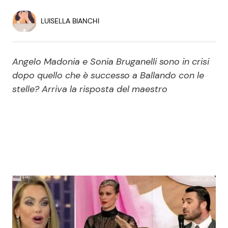
Economia
Fiction e Serie TV
LUISELLA BIANCHI
Persone Scomparse
Programmi TV
Angelo Madonia e Sonia Bruganelli sono in crisi
Politica
Reality e Talent
dopo quello che è successo a Ballando con le
stelle? Arriva la risposta del maestro
Soap Opera
ShowBiz
Social News
News Cinema
News dal mondo
News Musica
News Spettacolo