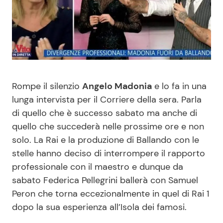
Benessere
Cucina e Ricette
Casa
Consigli di Cucina
Moda e Style
Dolci
Rompe il silenzio
Angelo Madonia
e lo fa in una
Mondo Mamma
Le Ricette in TV
lunga intervista per il Corriere della sera. Parla
di quello che è successo sabato ma anche di
quello che succederà nelle prossime ore e non
News benessere
Primi Piatti
solo. La Rai e la produzione di Ballando con le
stelle hanno deciso di interrompere il rapporto
Salute
Ricette Facili e Veloci
professionale con il maestro e dunque da
sabato Federica Pellegrini ballerà con Samuel
Viaggi e Turismo
Ricette Feste
Peron che torna eccezionalmente in quel di Rai 1
dopo la sua esperienza all’Isola dei famosi.
Festività
Ricette per Bambini