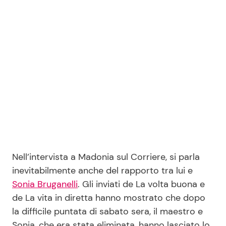
Seguici
Info
Chi siamo
Disclaimer e Privacy
Redazione
Nell’intervista a Madonia sul Corriere, si parla
Contattaci
inevitabilmente anche del rapporto tra lui e
Sonia Bruganelli
. Gli inviati de La volta buona e
Pubblicità
de La vita in diretta hanno mostrato che dopo
Privacy Policy
la difficile puntata di sabato sera, il maestro e
Sonia, che era stata eliminata, hanno lasciato lo