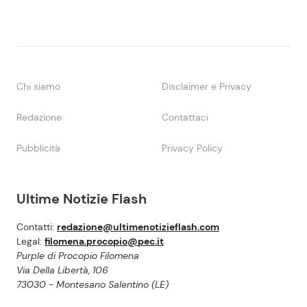
Chi siamo
Disclaimer e Privacy
Redazione
Contattaci
Pubblicità
Privacy Policy
Ultime Notizie Flash
Contatti:
redazione@ultimenotizieflash.com
Legal:
filomena.procopio@pec.it
Purple di Procopio Filomena
Via Della Libertà, 106
73030 - Montesano Salentino (LE)