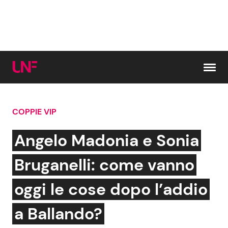
Vai al contenuto
COPPIE VIP
Cerca:
Angelo Madonia e Sonia
News e Cronaca
Gossip e TV
Bruganelli: come vanno
Attualità Italiana
Bellezze VIP
oggi le cose dopo l’addio
Dal Mondo
Coppie VIP
a Ballando?