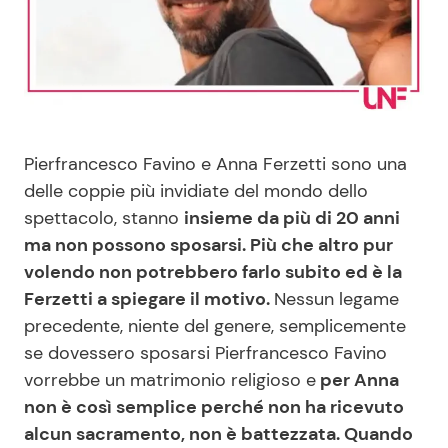
Benessere
Cucina e Ricette
Casa
Consigli di Cucina
Moda e Style
Dolci
Pierfrancesco Favino e Anna Ferzetti sono una
delle coppie più invidiate del mondo dello
Mondo Mamma
Le Ricette in TV
spettacolo, stanno
insieme da più di 20 anni
ma non possono sposarsi. Più che altro pur
News benessere
Primi Piatti
volendo non potrebbero farlo subito ed è la
Ferzetti a spiegare il motivo.
Nessun legame
Salute
Ricette Facili e Veloci
precedente, niente del genere, semplicemente
se dovessero sposarsi Pierfrancesco Favino
Viaggi e Turismo
Ricette Feste
vorrebbe un matrimonio religioso e
per Anna
non è così semplice perché non ha ricevuto
Festività
Ricette per Bambini
alcun sacramento, non è battezzata. Quando