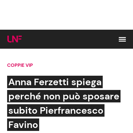
Vai al contenuto
COPPIE VIP
Cerca:
Anna Ferzetti spiega
News e Cronaca
Gossip e TV
perché non può sposare
Attualità Italiana
Bellezze VIP
subito Pierfrancesco
Dal Mondo
Coppie VIP
Favino