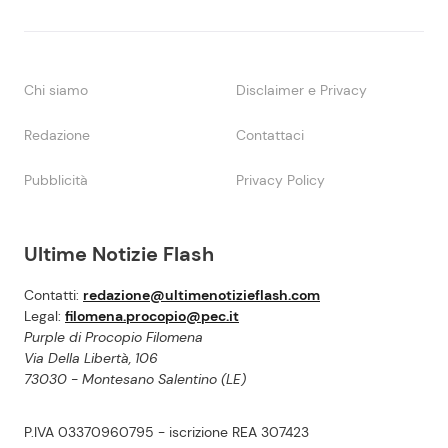
Chi siamo
Disclaimer e Privacy
Redazione
Contattaci
Pubblicità
Privacy Policy
Ultime Notizie Flash
Contatti:
redazione@ultimenotizieflash.com
Legal:
filomena.procopio@pec.it
Purple di Procopio Filomena
Via Della Libertà, 106
73030 - Montesano Salentino (LE)
P.IVA 03370960795 - iscrizione REA 307423