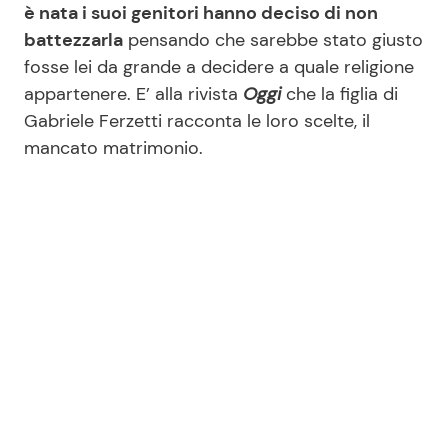
è nata i suoi genitori hanno deciso di non
battezzarla
pensando che sarebbe stato giusto
fosse lei da grande a decidere a quale religione
Seguici
appartenere. E’ alla rivista
Oggi
che la figlia di
Gabriele Ferzetti racconta le loro scelte, il
mancato matrimonio.
Info
Chi siamo
Disclaimer e Privacy
Redazione
Contattaci
Pubblicità
Privacy Policy