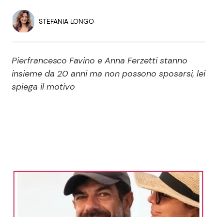
Economia
Fiction e Serie TV
STEFANIA LONGO
Persone Scomparse
Programmi TV
Pierfrancesco Favino e Anna Ferzetti stanno
Politica
Reality e Talent
insieme da 20 anni ma non possono sposarsi, lei
spiega il motivo
Soap Opera
ShowBiz
Social News
News Cinema
News dal mondo
News Musica
News Spettacolo