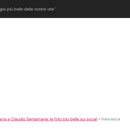
gio più bello della nostra vita”
ShowBiz
News Cinema
News Musica
News Spettacolo
ra e Claudio Santamaria: le foto più belle sui social
»
francesca