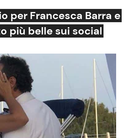
io per Francesca Barra e
o più belle sui social
Cucina e Ricette
Consigli di Cucina
Dolci
Le Ricette in TV
Primi Piatti
Ricette Facili e Veloci
Ricette Feste
Ricette per Bambini