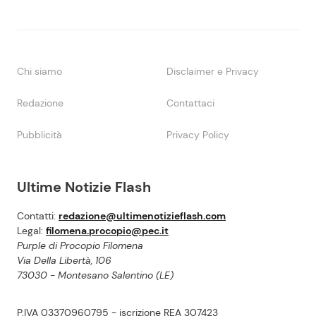
Chi siamo
Disclaimer e Privacy
Redazione
Contattaci
Pubblicità
Privacy Policy
Ultime Notizie Flash
Contatti:
redazione@ultimenotizieflash.com
Legal:
filomena.procopio@pec.it
Purple di Procopio Filomena
Via Della Libertà, 106
73030 - Montesano Salentino (LE)
P.IVA 03370960795 - iscrizione REA 307423