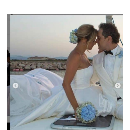
Economia
Fiction e Serie TV
Persone Scomparse
Programmi TV
Politica
Reality e Talent
Soap Opera
ShowBiz
Social News
News Cinema
News dal mondo
News Musica
News Spettacolo