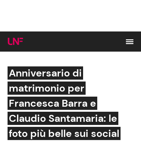
Vai al contenuto
Anniversario di
Cerca:
matrimonio per
News e Cronaca
Gossip e TV
Francesca Barra e
Attualità Italiana
Bellezze VIP
Claudio Santamaria: le
Dal Mondo
Coppie VIP
foto più belle sui social