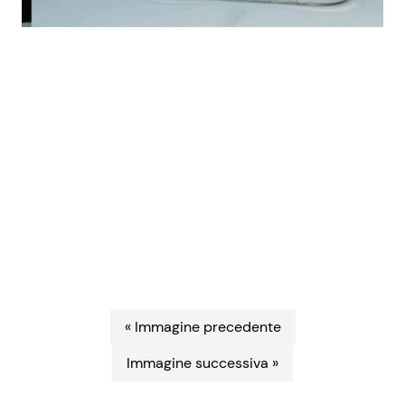
Benessere
Cucina e Ricette
Casa
Consigli di Cucina
Moda e Style
Dolci
Mondo Mamma
Le Ricette in TV
News benessere
Primi Piatti
Salute
Ricette Facili e Veloci
« Immagine precedente
Viaggi e Turismo
Ricette Feste
Immagine successiva »
Festività
Ricette per Bambini