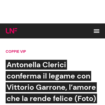
Vai al contenuto
COPPIE VIP
Cerca:
Antonella Clerici
News e Cronaca
Gossip e TV
conferma il legame con
Attualità Italiana
Bellezze VIP
Vittorio Garrone, l’amore
Dal Mondo
Coppie VIP
che la rende felice (Foto)