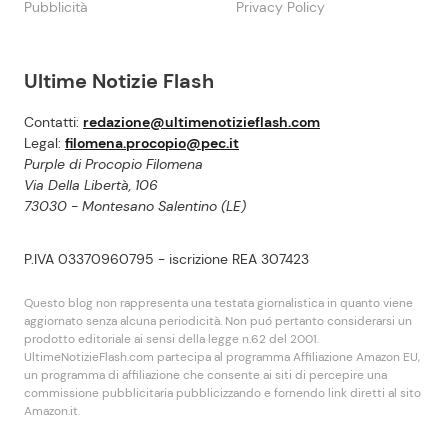
Pubblicità
Privacy Policy
Ultime Notizie Flash
Contatti:
redazione@ultimenotizieflash.com
Legal:
filomena.procopio@pec.it
Purple di Procopio Filomena
Via Della Libertà, 106
73030 - Montesano Salentino (LE)
P.IVA 03370960795 - iscrizione REA 307423
Questo blog non rappresenta una testata giornalistica in quanto viene
aggiornato senza alcuna periodicità. Non puó pertanto considerarsi un
prodotto editoriale ai sensi della legge n.62 del 2001.
UltimeNotizieFlash.com partecipa al programma Affiliazione Amazon EU,
un programma di affiliazione che consente ai siti di percepire una
commissione pubblicitaria pubblicizzando e fornendo link diretti al sito
Amazon.it.