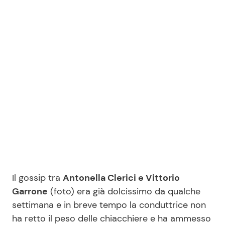
Benessere
Cucina e Ricette
Casa
Consigli di Cucina
Moda e Style
Dolci
Mondo Mamma
Le Ricette in TV
News benessere
Primi Piatti
Salute
Ricette Facili e Veloci
Il gossip tra
Antonella Clerici e Vittorio
Viaggi e Turismo
Ricette Feste
Garrone
(foto) era già dolcissimo da qualche
settimana e in breve tempo la conduttrice non
Festività
Ricette per Bambini
ha retto il peso delle chiacchiere e ha ammesso