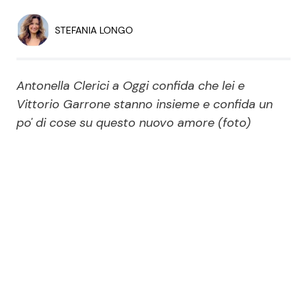
Economia
Fiction e Serie TV
STEFANIA LONGO
Persone Scomparse
Programmi TV
Antonella Clerici a Oggi confida che lei e
Politica
Reality e Talent
Vittorio Garrone stanno insieme e confida un
po' di cose su questo nuovo amore (foto)
Soap Opera
ShowBiz
Social News
News Cinema
News dal mondo
News Musica
News Spettacolo