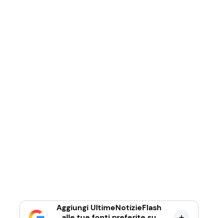
Aggiungi UltimeNotizieFlash
alle tue fonti preferite su