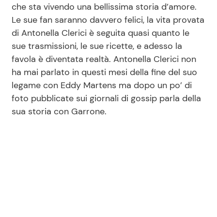
che sta vivendo una bellissima storia d’amore.
Le sue fan saranno davvero felici, la vita provata
di Antonella Clerici è seguita quasi quanto le
Seguici
sue trasmissioni, le sue ricette, e adesso la
favola è diventata realtà. Antonella Clerici non
ha mai parlato in questi mesi della fine del suo
legame con Eddy Martens ma dopo un po’ di
Info
foto pubblicate sui giornali di gossip parla della
Chi siamo
sua storia con Garrone.
Disclaimer e Privacy
Redazione
Contattaci
Pubblicità
Privacy Policy